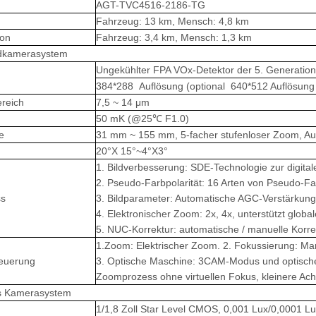
AGT-TVC4516-2186-TG
Fahrzeug: 13 km, Mensch: 4,8 km
ion
Fahrzeug: 3,4 km, Mensch: 1,3 km
dkamerasystem
Ungekühlter FPA VOx-Detektor der 5. Generation
384*288 Auflösung (optional 640*512 Auflösun
ereich
7,5 ~ 14 μm
50 mK (@25℃ F1.0)
e
31 mm ~ 155 mm, 5-facher stufenloser Zoom, Au
20
°
X 15
°
~4
°
X3
°
1. Bildverbesserung: SDE-Technologie zur digital
2. Pseudo-Farbpolarität: 16 Arten von Pseudo-Fa
ss
3. Bildparameter: Automatische AGC-Verstärkungs
4. Elektronischer Zoom: 2x, 4x, unterstützt glob
5. NUC-Korrektur: automatische / manuelle Korre
1.Zoom: Elektrischer Zoom. 2. Fokussierung: Ma
teuerung
3. Optische Maschine: 3CAM-Modus und optische
Zoomprozess ohne virtuellen Fokus, kleinere Ach
s Kamerasystem
1/1,8 Zoll Star Level CMOS, 0,001 Lux/0,0001 