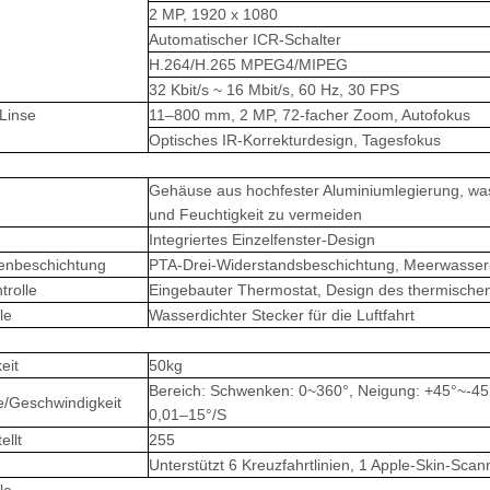
2 MP, 1920 x 1080
Automatischer ICR-Schalter
H.264/H.265 MPEG4/MIPEG
32 Kbit/s ~ 16 Mbit/s, 60 Hz, 30 FPS
 Linse
11–800 mm, 2 MP, 72-facher Zoom, Autofokus
Optisches IR-Korrekturdesign, Tagesfokus
Gehäuse aus hochfester Aluminiumlegierung, w
und Feuchtigkeit zu vermeiden
Integriertes Einzelfenster-Design
enbeschichtung
PTA-Drei-Widerstandsbeschichtung, Meerwasser-
trolle
Eingebauter Thermostat, Design des thermische
le
Wasserdichter Stecker für die Luftfahrt
eit
50kg
Bereich: Schwenken: 0~360°, Neigung: +45°~-45
e/Geschwindigkeit
0,01–15°/S
ellt
255
Unterstützt 6 Kreuzfahrtlinien, 1 Apple-Skin-Scan