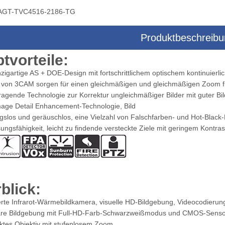
AGT-TVC4516-2186-TG
Produktbeschreib
era-Multisensor-Dreiachsen-
Drohnenkamera-Multisensor-Zielsyst
tvorteile:
Zielsystem
nzigartige AS + DOE-Design mit fortschrittlichem optischem kontinuie
 von 3CAM sorgen für einen gleichmäßigen und gleichmäßigen Zoom 
ragende Technologie zur Korrektur ungleichmäßiger Bilder mit guter B
age Detail Enhancement-Technologie, Bild
gslos und geräuschlos, eine Vielzahl von Falschfarben- und Hot-Black-
ngsfähigkeit, leicht zu findende versteckte Ziele mit geringem Kontras
blick:
ierte Infrarot-Wärmebildkamera, visuelle HD-Bildgebung, Videocodieru
are Bildgebung mit Full-HD-Farb-Schwarzweißmodus und CMOS-Sensor 
tes Objektiv mit stufenlosem Zoom