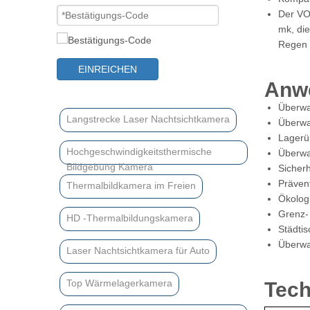
Der VO
mk, die
Regen 
EINREICHEN
Anw
Überwa
Langstrecke Laser Nachtsichtkamera
Überwa
Lagerü
Hochgeschwindigkeitsthermische
Überwac
Bildgebung Kamera
Sicherh
Präven
Thermalbildkamera im Freien
Ökolog
Grenz-
HD -Thermalbildungskamera
Städti
Überwa
Laser Nachtsichtkamera für Auto
Top Wärmelagerkamera
Tech