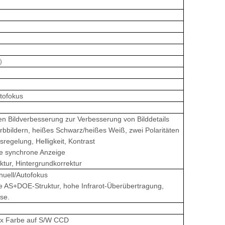
g）
tofokus
en Bildverbesserung zur Verbesserung von Bilddetails
rbbildern, heißes Schwarz/heißes Weiß, zwei Polaritäten
regelung, Helligkeit, Kontrast
ale synchrone Anzeige
ktur, Hintergrundkorrektur
nuell/Autofokus
 AS+DOE-Struktur, hohe Infrarot-Überübertragung,
se.
Lux Farbe auf S/W CCD