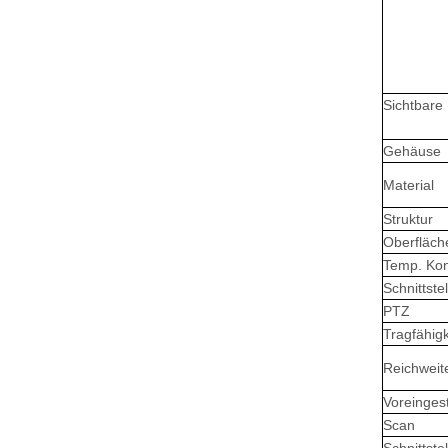
Sichtbare
Gehäuse
Material
Struktur
Oberfläch
Temp. Kon
Schnittstel
PTZ
Tragfähigk
Reichweit
Voreingest
Scan