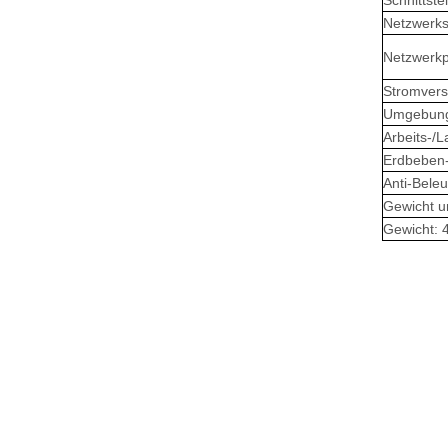
Schnittstel
Netzwerksc
Netzwerkp
Stromver
Umgebung
Arbeits-/
Erdbeben-
Anti-Bele
Gewicht u
Gewicht: 