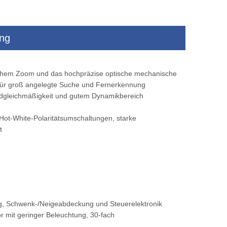
ung
em
Fahrzeug montiert intelligente Alarme
Wärme -Bildgeb
Wärmekamera
langstorientierte E
rlichem Zoom und das hochpräzise optische mechanische
montierte monti
für groß angelegte Suche und Fernerkennung
ildgleichmäßigkeit und gutem Dynamikbereich
Hot-White-Polaritätsumschaltungen, starke
t
ng, Schwenk-/Neigeabdeckung und Steuerelektronik
mit geringer Beleuchtung, 30-fach