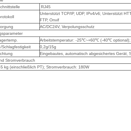
le
hnittstelle
RJ45
Unterstützt TCP/IP, UDP, IPv4/v6; Unterstützt
rotokoll
FTP, Onvif
sorgung
AC/DC24V, Verpolungsschutz
sparameter
Lagertemp.
Arbeitstemperatur: -25℃~+60℃ (-40℃ optional)
/Schlagfestigkeit
0,2g/15g
uchtung
Eingebautes, automatisch abgesichertes Gerät, 
nd Stromverbrauch
45 kg (einschließlich PT); Stromverbrauch: 180W