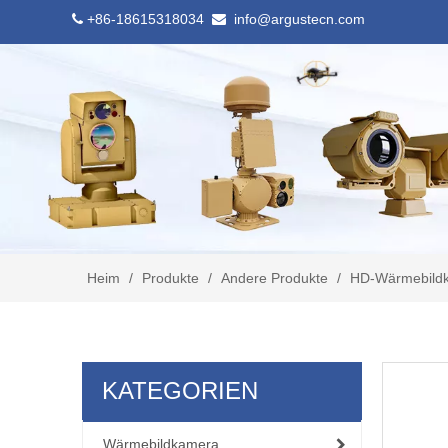
+86-18615318034
info@argustecn.com


Heim
/
Produkte
/
Andere Produkte
/
HD-Wärmebildk
KATEGORIEN
Wärmebildkamera