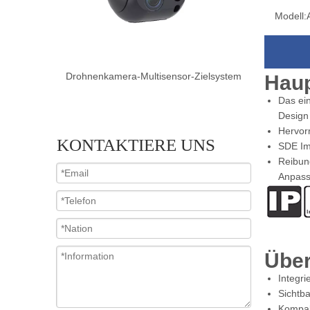
Modell:
Zielsystem
Drohnenkamera-Dual-Sensor-Zielsystem
Drohnenkam
Haup
Das ei
Design
Hervor
KONTAKTIERE UNS
SDE Im
Reibun
Anpassu
Über
Integr
Sichtb
Kompak