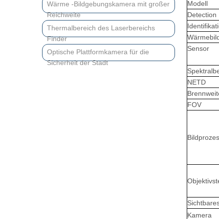
Modell
Wärme -Bildgebungskamera mit großer
Reichweite
Detection
Identifikat
Thermalbereich des Laserbereichs
Wärmebil
Finder
Sensor
Optische Plattformkamera für die
Sicherheit der Stadt
Spektralb
NETD
Brennweit
FOV
Bildproze
Objektivs
Sichtbare
Kamera