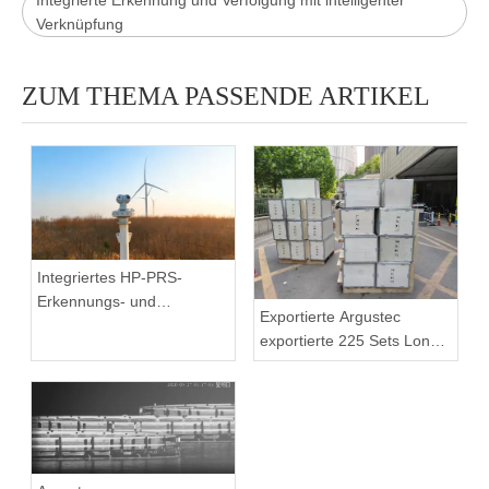
Integrierte Erkennung und Verfolgung mit intelligenter
Verknüpfung
ZUM THEMA PASSENDE ARTIKEL
Integriertes HP-PRS-
Erkennungs- und
Exportierte Argustec
Verfolgungsgerät: Eine
exportierte 225 Sets Long -
Panoramavision für den
Range -PTZ -Thermal -
Vogelschutz
Bildgebungskamera für die
Türkei