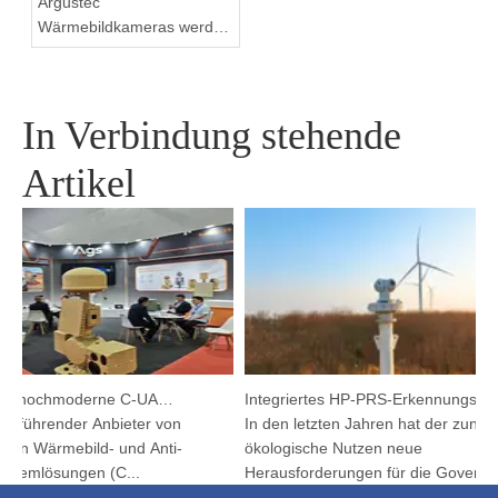
Argustec
Wärmebildkameras werden
häufig in Aquakultur-Anti-
Diebstahl verwendet
In Verbindung stehende
Artikel
Argutec stellt hochmoderne C-UAS und Wärmetechnik in Kuala Lumpur vor
Integriertes HP-PRS-Erkennungs- und Verfolgungsgerät: Eine Panoramavision für den Vogelschutz
n führender Anbieter von
In den letzten Jahren hat der zuneh
chen Wärmebild- und Anti-
ökologische Nutzen neue
temlösungen (C...
Herausforderungen für die Governanc