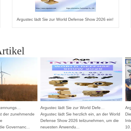
Argustec lädt Sie zur World Defense Show 2026 ein!
rtikel
Integriertes HP-PRS-Erkennungs- und Verfolgungsgerät: Eine Panoramavision für den Vogelschutz
Argustec lädt Sie zur World Defense Show 2026 ein!
 zunehmende
Argustec lädt Sie herzlich ein, an der World
Die 12. D
Defense Show 2026 teilzunehmen, um die
Internatio
ernanc...
neuesten Anwendu...
10. bis 13