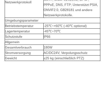
Netzwerkprotokoll
PPPoE, DNS, FTP; Unterstützt PSIA,
ONVIF2.0, GB28181 und andere
Netzwerkprotokolle.
Umgebungsparameter
Betriebstemperatur
-25℃~+60℃ (-40℃ optional)
Lagertemperatur
-45℃~70℃
Schutzstufe
IP66
Allgemein
Gesamtverbrauch
180W
Stromversorgung
AC/DC24V, Verpolungsschutz
Gewicht
≤25 kg (einschließlich PTZ)