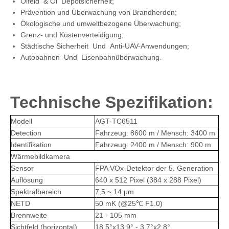
Ölfeld & Öl Depotsicherheit;
Prävention und Überwachung von Brandherden;
Ökologische und umweltbezogene Überwachung;
Grenz- und Küstenverteidigung;
Städtische Sicherheit Und Anti-UAV-Anwendungen;
Autobahnen Und Eisenbahnüberwachung.
Technische Spezifikation:
Modell
AGT-TC6511
Detection
Fahrzeug: 8600 m / Mensch: 3400 m
Identifikation
Fahrzeug: 2400 m / Mensch: 900 m
Wärmebildkamera
Sensor
FPA VOx-Detektor der 5. Generation
Auflösung
640 x 512 Pixel (384 x 288 Pixel)
Spektralbereich
7,5 ~ 14 μm
NETD
50 mK (@25℃ F1.0)
Brennweite
21 - 105 mm
Sichtfeld (horizontal)
18,5°x13,9° - 3,7°x2,8°