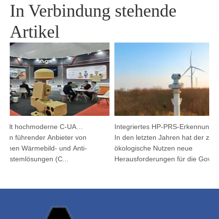
In Verbindung stehende
Artikel
Argutec stellt hochmoderne C-UAS und Wärmetechnik in Kuala Lumpur vor
Integriertes HP-PRS-Erkennungs- und Verfolgungsgerät: Eine Panoramavision für den Vogelschutz
ein führender Anbieter von
In den letzten Jahren hat der zun
lichen Wärmebild- und Anti-
ökologische Nutzen neue
ystemlösungen (C...
Herausforderungen für die Governa