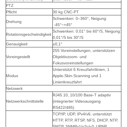
PTZ
Pflicht
30 kg CNC-PT
Schwenken: 0–360°, Neigung:
Drehung
-45°~+45°
Schwenken: 0,01° bis 60°/S, Neigung:
Rotationsgeschwindigkeit
0,01°/S bis 30°/S
Genauigkeit
±0,1°
255 Voreinstellungen, unterstützen
Voreingestellt
Objektivzoom- und
Fokusvoreinstellungen
Unterstützt 6 Kreuzfahrtlinien, 1
Modus
Apple-Skin-Scanning und 1
Linienkreuzfahrt
Netzwerk
RJ45.10, 10/100 Base-T adaptiv
Netzwerkschnittstelle
(integrierter Videoausgang
RS422/485)
TCP/IP, UDP, IPv4/v6; unterstützt
HTTP, RTP, RTSP, NFS, DHCP, NTP,
SMTP, SNMPv1/v2c/v3, UPNP,