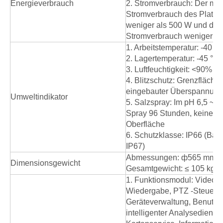
Energieverbrauch
2. Stromverbrauch: Der ma
Stromverbrauch des Platten
weniger als 500 W und der 
Stromverbrauch weniger al
1. Arbeitstemperatur: -40 ° 
2. Lagertemperatur: -45 ° C
3. Luftfeuchtigkeit: <90% R
4. Blitzschutz: Grenzfläche
eingebauter Überspannung
Umweltindikator
5. Salzspray: Im pH 6,5 ~ 7,
Spray 96 Stunden, keine Ä
Oberfläche
6. Schutzklasse: IP66 (Ball
IP67)
Abmessungen: ф565 mm 
Dimensionsgewicht
Gesamtgewicht: ≤ 105 kg
1. Funktionsmodul: Videov
Wiedergabe, PTZ -Steueru
Geräteverwaltung, Benutze
intelligenter Analysedienst,