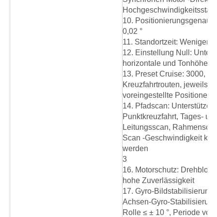
Hochgeschwindigkeitsstart
10. Positionierungsgenauigk
0,02 °
11. Standortzeit: Weniger a
12. Einstellung Null: Unters
horizontale und Tonhöhe Nu
13. Preset Cruise: 3000, unt
Kreuzfahrtrouten, jeweils 
voreingestellte Positionen 
14. Pfadscan: Unterstützen 
Punktkreuzfahrt, Tages- un
Leitungsscan, Rahmenscan
Scan -Geschwindigkeit könn
werden
3
16. Motorschutz: Drehblock
hohe Zuverlässigkeit
17. Gyro-Bildstabilisierung
Achsen-Gyro-Stabilisierun
Rolle ≤ ± 10 °, Periode von