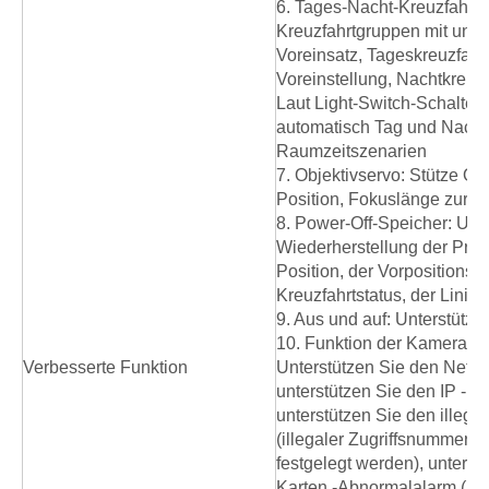
6. Tages-Nacht-Kreuzfahrt:
Kreuzfahrtgruppen mit unte
Voreinsatz, Tageskreuzfahr
Voreinstellung, Nachtkreuzf
Laut Light-Switch-Schalter 
automatisch Tag und Nacht
Raumzeitszenarien
7. Objektivservo: Stütze Obj
Position, Fokuslänge zurüc
8. Power-Off-Speicher: Unte
Wiederherstellung der Pre-
Position, der Vorpositionsst
Kreuzfahrtstatus, der Linie
9. Aus und auf: Unterstützu
10. Funktion der Kameradi
Verbesserte Funktion
Unterstützen Sie den Netz
unterstützen Sie den IP -Kon
unterstützen Sie den illega
(illegaler Zugriffsnummer, 
festgelegt werden), unterst
Karten -Abnormalalarm (SD 