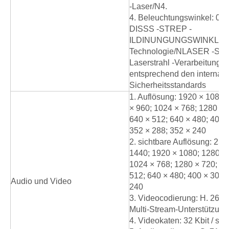
-Laser/N4.
4. Beleuchtungswinkel: 0,5 
DISSS -STREP -
ILDINUNGUNGSWINKLIC
Technologie/NLASER -Siche
Laserstrahl -Verarbeitung 
entsprechend den internati
Sicherheitsstandards
1. Auflösung: 1920 × 1080;
× 960; 1024 × 768; 1280 × 
640 × 512; 640 × 480; 400 
352 × 288; 352 × 240
2. sichtbare Auflösung: 25
1440; 1920 × 1080; 1280 × 
1024 × 768; 1280 × 720; 70
512; 640 × 480; 400 × 300;
Audio und Video
240
3. Videocodierung: H. 265
Multi-Stream-Unterstützung
4. Videokaten: 32 Kbit / s bi