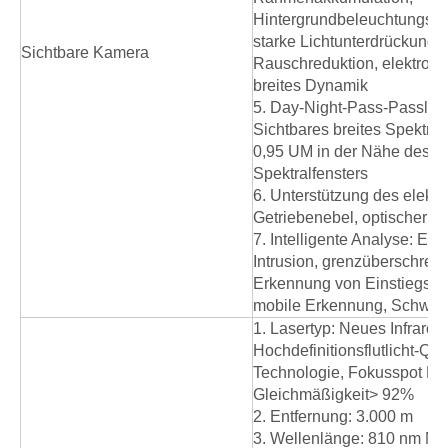
Hintergrundbeleuchtungsk
starke Lichtunterdrückung, 
Sichtbare Kamera
Rauschreduktion, elektroni
breites Dynamik
5. Day-Night-Pass-Passlich
Sichtbares breites Spektral
0,95 UM in der Nähe des Inf
Spektralfensters
6. Unterstützung des elekt
Getriebenebel, optischer Ü
7. Intelligente Analyse: Er
Intrusion, grenzüberschrei
Erkennung von Einstiegs-
mobile Erkennung, Schwe
1. Lasertyp: Neues Infrarotl
Hochdefinitionsflutlicht-Que
Technologie, Fokusspot Hel
Gleichmäßigkeit> 92%
2. Entfernung: 3.000 m
3. Wellenlänge: 810 nm Milit