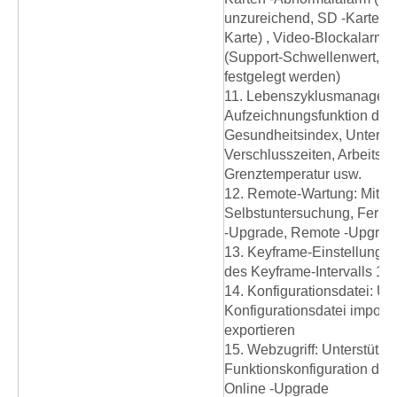
unzureichend, SD -Kartenfe
Karte) , Video-Blockalarm,
(Support-Schwellenwert, Bl
festgelegt werden)
11. Lebenszyklusmanagem
Aufzeichnungsfunktion des
Gesundheitsindex, Unterstü
Verschlusszeiten, Arbeitste
Grenztemperatur usw.
12. Remote-Wartung: Mit Fe
Selbstuntersuchung, Fernsta
-Upgrade, Remote -Upgrad
13. Keyframe-Einstellungen
des Keyframe-Intervalls 100
14. Konfigurationsdatei: Un
Konfigurationsdatei import
exportieren
15. Webzugriff: Unterstützen
Funktionskonfiguration de
Online -Upgrade