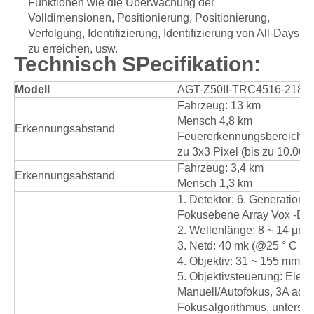
Funktionen wie die Überwachung der
Volldimensionen, Positionierung, Positionierung,
Verfolgung, Identifizierung, Identifizierung von All-Days
zu erreichen, usw.
Technisch
S
Pecifikation:
Modell
AGT-Z50II-TRC4516-2186
Fahrzeug: 13 km
Mensch 4,8 km
Erkennungsabstand
Feuererkennungsbereich vo
zu 3x3 Pixel (bis zu 10.000
Fahrzeug: 3,4 km
Erkennungsabstand
Mensch 1,3 km
1. Detektor: 6. Generation 
Fokusebene Array Vox -Det
2. Wellenlänge: 8 ~ 14 μm
3. Netd: 40 mk (@25 ° C F1
4. Objektiv: 31 ~ 155 mm
5. Objektivsteuerung: Elekt
Manuell/Autofokus, 3A adapt
Fokusalgorithmus, unterstü