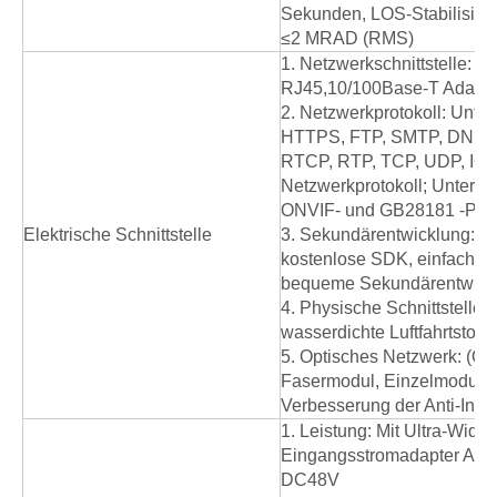
Sekunden, LOS-Stabilisier
≤2 MRAD (RMS)
1. Netzwerkschnittstelle: 
RJ45,10/100Base-T Adapti
2. Netzwerkprotokoll: Unte
HTTPS, FTP, SMTP, DNS, 
RTCP, RTP, TCP, UDP, IC
Netzwerkprotokoll; Unterst
ONVIF- und GB28181 -Prot
Elektrische Schnittstelle
3. Sekundärentwicklung: Bi
kostenlose SDK, einfach z
bequeme Sekundärentwick
4. Physische Schnittstelle: 
wasserdichte Luftfahrtstopf
5. Optisches Netzwerk: (Opt
Fasermodul, Einzelmodus-
Verbesserung der Anti-Inter
1. Leistung: Mit Ultra-Wide-
Eingangsstromadapter AC9
DC48V