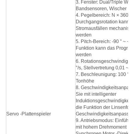
3. Fenster: Dual/Triple Win
Bandsensoren, Wischer
4. Pegelbereich: N × 360 °
Durchgangsrotation kann n
Stromausfällen mechanisch
werden
5. Pitch-Bereich: -90 ° ~ + 90
Funktion kann das Program
werden
6. Rotationsgeschwindigkeit
°/s, Stellvertretung 0,01 ~ ~ 
7. Beschleunigung: 100 ° S 
Tonhöhe
8. Geschwindigkeitsanpass
Sie mit intelligenter
Induktionsgeschwindigkeit
die Funktion der Linsenfok
Servo -Plattenspieler
Geschwindigkeitsanpassun
9. Antriebsmodus: Einführu
mit hohem Drehmoment Pe
Synchronen Motor -Direktan