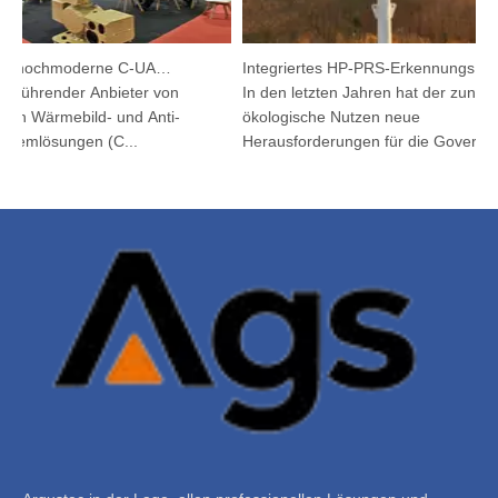
Argutec stellt hochmoderne C-UAS und Wärmetechnik in Kuala Lumpur vor
Integriertes HP-PRS-Erkennungs- und Verfolgungsgerät: Eine Panoramavision für den Vogelschutz
führender Anbieter von
In den letzten Jahren hat der zunehme
en Wärmebild- und Anti-
ökologische Nutzen neue
mlösungen (C...
Herausforderungen für die Governanc..