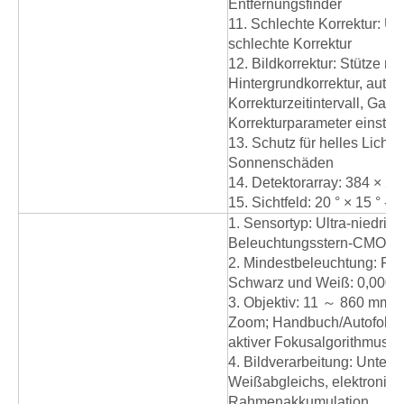
Entfernungsfinder
11. Schlechte Korrektur: Un
schlechte Korrektur
12. Bildkorrektur: Stütze ma
Hintergrundkorrektur, auto
Korrekturzeitintervall, Gam
Korrekturparameter einstell
13. Schutz für helles Licht: 
Sonnenschäden
14. Detektorarray: 384 × 28
15. Sichtfeld: 20 ° × 15 ° - 4 
1. Sensortyp: Ultra-niedrige
Beleuchtungsstern-CMOs a
2. Mindestbeleuchtung: Far
Schwarz und Weiß: 0,0001 
3. Objektiv: 11 ～ 860 mm, 
Zoom; Handbuch/Autofokus,
aktiver Fokusalgorithmus
4. Bildverarbeitung: Unters
Weißabgleichs, elektronisc
Rahmenakkumulation,