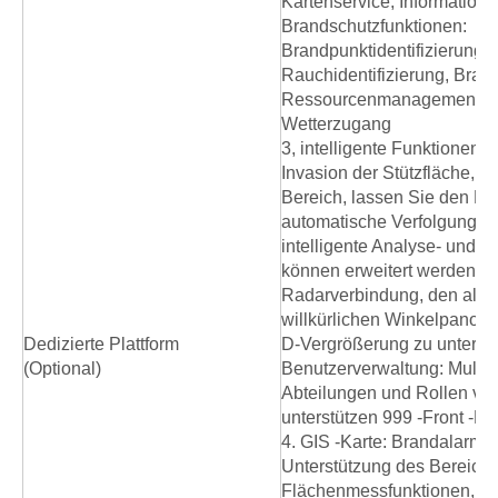
Kartenservice, Informatio
Brandschutzfunktionen:
Brandpunktidentifizierung,
Rauchidentifizierung, Bran
Ressourcenmanagement, 
Wetterzugang
3, intelligente Funktionen:
Invasion der Stützfläche, b
Bereich, lassen Sie den Ber
automatische Verfolgung u
intelligente Analyse- und A
können erweitert werden, u
Radarverbindung, den all
willkürlichen Winkelpanora
Dedizierte Plattform
D-Vergrößerung zu unterst
(Optional)
Benutzerverwaltung: Multi -
Abteilungen und Rollen ve
unterstützen 999 -Front -En
4. GIS -Karte: Brandalarm u
Unterstützung des Bereichs
Flächenmessfunktionen,