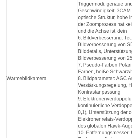
Triggermodi, genaue und h
Geschwindigkeit; 3CAM -M
optische Struktur, hohe Infr
der Zoomprozess hat keinen
und die Achse ist klein
6. Bildverbesserung: Techno
Bildverbesserung von SDE,
Bilddetails, Unterstützung 
Bildverbesserung von 255
7. Pseudo-Farben Polarität
Farben, heiße Schwarz/heiß
Wärmebildkamera
8. Bildparameter: AGC Aut
Verstärkungsregelung, Helli
Kontrastanpassung
9. Elektronenverdoppelung: 
kontinuierliche Verdoppelun
0,1), Unterstützung der opt
Elektronenrelais-Verdoppel
des globalen Hawk-Auge-
10. Entfernungsmesser: Unt