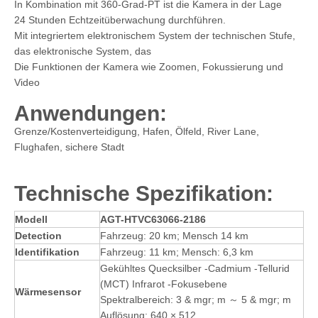
In Kombination mit 360-Grad-PT ist die Kamera in der Lage
24 Stunden Echtzeitüberwachung durchführen.
Mit integriertem elektronischem System der technischen Stufe,
das elektronische System, das
Die Funktionen der Kamera wie Zoomen, Fokussierung und
Video
Anwendungen:
Grenze/Kostenverteidigung, Hafen, Ölfeld, River Lane,
Flughafen, sichere Stadt
Technische Spezifikation
:
Modell
AGT-
H
TVC
63066
-
2186
Detection
Fahrzeug: 20 km; Mensch 14 km
Identifikation
Fahrzeug: 11 km; Mensch: 6,3 km
Gekühltes Quecksilber -Cadmium -Tellurid
(MCT) Infrarot -Fokusebene
Wärmesensor
Spektralbereich: 3 & mgr; m ～ 5 & mgr; m
Auflösung: 640 × 512