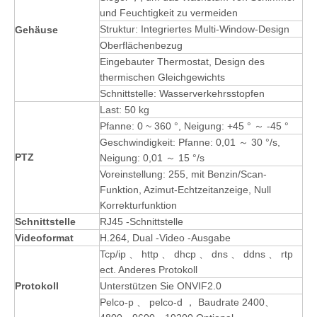
und Feuchtigkeit zu vermeiden
Struktur: Integriertes Multi-Window-Design
Gehäuse
Oberflächenbezug
Eingebauter Thermostat, Design des
thermischen Gleichgewichts
Schnittstelle: Wasserverkehrsstopfen
Last: 50 kg
Pfanne: 0 ~ 360 °, Neigung: +45 ° ～ -45 °
Geschwindigkeit: Pfanne: 0,01 ～ 30 °/s,
PTZ
Neigung: 0,01 ～ 15 °/s
Voreinstellung: 255, mit Benzin/Scan-
Funktion, Azimut-Echtzeitanzeige, Null
Korrekturfunktion
Schnittstelle
RJ45 -Schnittstelle
Videoformat
H.264, Dual -Video -Ausgabe
Tcp/ip 、 http 、 dhcp 、 dns 、 ddns 、 rtp
ect. Anderes Protokoll
Protokoll
Unterstützen Sie ONVIF2.0
Pelco-p 、 pelco-d ， Baudrate 2400、