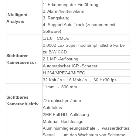
1. Erkennung der Einführung;
2. Alarm/heißer Alarm
I
Ntelligent
3. Rangskala;
Analysic
4. Support Auto Track (zusammen mit
Software)
1/1,8 '' CMOs
0,0002 Lux Super hochempfindliche Farbe
zu B/W CCD
Sichtbarer
2,1 MP -Auflösung
Kamerasensor
Automatischer ICR -Schalter
H.264/MPEG4/MIPEG
32 Kbit / s ~ 16 Mbit / s ， 60 Hz30 fps
11mm ～ 800 mm
Sichtbares
72x optischer Zoom
Kameraobjektiv
Autofokus
2MP Full HD -Auflösung
Material: Hochfestige
Aluminiumlegierungsschale ， wasserdichtes
Siegel ，, um das Wachstum von Schimmel