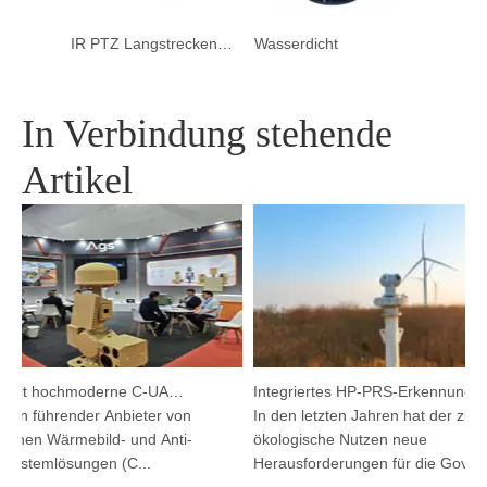
HD-Fahrzeugkamera mit großer Reichweite für Sicherheit
IR PTZ Langstrecken-Elektrooptik/Infrarot für die Grenzverteidigung
Wasserdicht
In Verbindung stehende
Artikel
Argutec stellt hochmoderne C-UAS und Wärmetechnik in Kuala Lumpur vor
Integriertes HP-PRS-Erkennungs- und Verfolgungsgerät: Eine Panoramavision für den Vogelschutz
ein führender Anbieter von
In den letzten Jahren hat der zun
lichen Wärmebild- und Anti-
ökologische Nutzen neue
stemlösungen (C...
Herausforderungen für die Governan