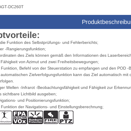
AGT-DC260T
Produktbeschreib
era-Multisensor-Dreiachsen-
Drohnenkamera-Multisensor-Zielsyst
tvorteile
:
Zielsystem
die Funktion des Selbstprüfungs- und Fehlerberichts;
er -Rangierungsfunktion;
ordinaten des Ziels können gemäß den Informationen des Laserbereich
r Fähigkeit von Azimut und zwei Freiheitsbewegungen;
e Funktion, Befehl von der Steuerstation zu empfangen und den POD -B
 automatischen Zielverfolgungsfunktion kann das Ziel automatisch mit d
rfolgen.
ger Wellen -Infrarot -Beobachtungsfähigkeit und Fähigkeit zur Erkennung
 sichtbare Lichtbild ausgeben;
igations- und Positionierungsfunktion;
 Funktion der Navigations- und Einstellungsberechnung;