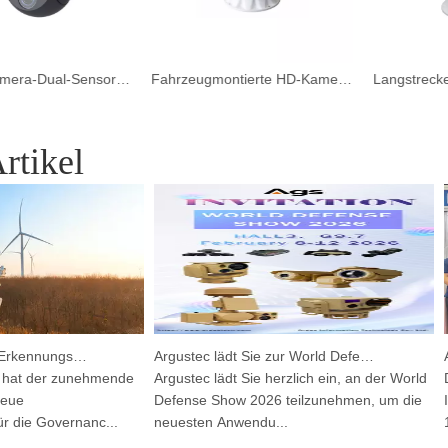
Drohnenkamera-Dual-Sensor-Zielsystem
Fahrzeugmontierte HD-Kamera mit großer Reichweite für Waldbrände
rtikel
Integriertes HP-PRS-Erkennungs- und Verfolgungsgerät: Eine Panoramavision für den Vogelschutz
Argustec lädt Sie zur World Defense Show 2026 ein!
at der zunehmende
Argustec lädt Sie herzlich ein, an der World
Die
e
Defense Show 2026 teilzunehmen, um die
Int
ie Governanc...
neuesten Anwendu...
10.