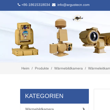
+86-18615318034
info@argustecn.com


Heim
/
Produkte
/
Wärmebildkamera
/
Wärmeleitkam
KATEGORIEN
Wärmebildkamera