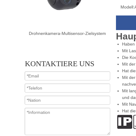
Modell:
Zielsystem
Drohnenkamera-Dual-Sensor-Zielsystem
Drohnenkam
Haup
Haben 
Mit Las
Die Ko
KONTAKTIERE UNS
Mit de
Hat di
Mit der
nachve
Mit lan
und das
Mit Nav
Hat die