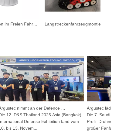
Langstrecken im Freien Fahrzeugmotorikkamera für Waldbrand
Langstreckenfahrzeugmontierte Kamera für die Ölfiel -Defizy -Management
Argustec nimmt an der Defence & Security 2025 teil
 12. D&S Thailand 2025 Asia (Bangkok)
Die 7. Saudi -danachte Ausst
ernational Defense Exhibition fand vom
Profi -Drohnenausstellung 2
 bis 13. Novem...
großer Fanfare in...