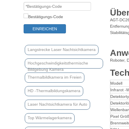
Über
AGT-DC260
Entfernung
EINREICHEN
Stabilität
Langstrecke Laser Nachtsichtkamera
Anw
Roboter, 
Hochgeschwindigkeitsthermische
Bildgebung Kamera
Tech
Thermalbildkamera im Freien
Modell
Infrarot 
HD -Thermalbildungskamera
Detektort
Detektorl
Laser Nachtsichtkamera für Auto
Wellenba
Pixel Grö
Top Wärmelagerkamera
Brennweit