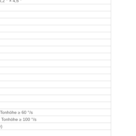
6,2 ° × 4,6 °
 Tonhöhe ≥ 60 °/s
 Tonhöhe ≥ 100 °/s
σ)