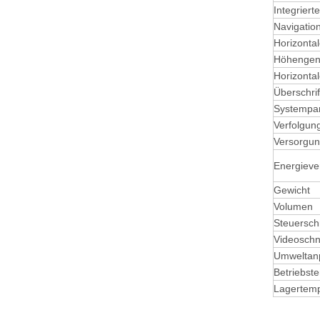
Integriert
Navigati
Horizonta
Höhengena
Horizontal
Überschrif
Systempa
Verfolgun
Versorgu
Energieve
Gewicht
Volumen
Steuerschn
Videoschni
Umweltanp
Betriebst
Lagertemp