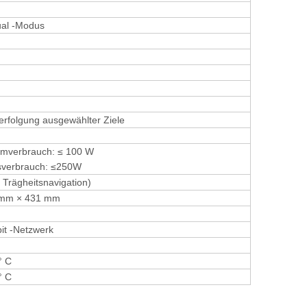
ual -Modus
erfolgung ausgewählter Ziele
romverbrauch: ≤ 100 W
sverbrauch: ≤250W
 Trägheitsnavigation)
 mm × 431 mm
it -Netzwerk
° C
° C