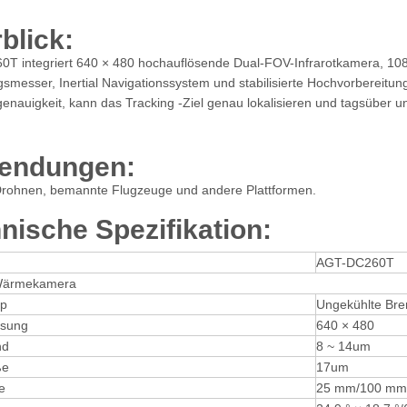
blick
:
T integriert 640 × 480 hochauflösende Dual-FOV-Infrarotkamera, 108
smesser, Inertial Navigationssystem und stabilisierte Hochvorbereitun
sgenauigkeit, kann das Tracking -Ziel genau lokalisieren und tagsüber u
endungen:
Drohnen, bemannte Flugzeuge und andere Plattformen.
nische Spezifikation
:
AGT-DC260T
-Wärmekamera
yp
Ungekühlte Br
ösung
640 × 480
nd
8 ~ 14um
ße
17um
e
25 mm/100 mm D