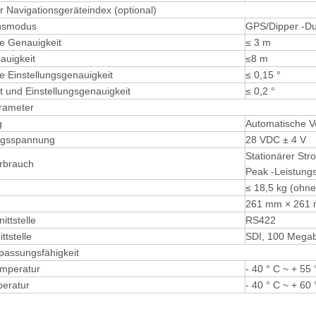
er Navigationsgeräteindex (optional)
onsmodus
GPS/Dipper -D
le Genauigkeit
≤ 3 m
uigkeit
≤8 m
e Einstellungsgenauigkeit
≤ 0,15 °
t und Einstellungsgenauigkeit
≤ 0,2 °
rameter
g
Automatische V
ngsspannung
28 VDC ± 4 V
Stationärer St
rbrauch
Peak -Leistung
≤ 18,5 kg (ohne
261 mm × 261
ittstelle
RS422
ttstelle
SDI, 100 Megab
assungsfähigkeit
emperatur
- 40 ° C ~ + 55 
eratur
- 40 ° C ~ + 60 