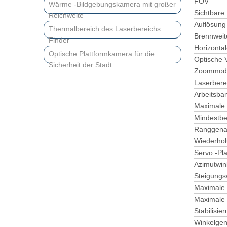
FOV
Wärme -Bildgebungskamera mit großer
Sichtbare
Reichweite
Auflösung
Thermalbereich des Laserbereichs
Brennweit
Finder
Horizontal
Optische Plattformkamera für die
Optische 
Sicherheit der Stadt
Zoommod
Laserbere
Arbeitsba
Maximale 
Mindestbe
Ranggenau
Wiederhol
Servo -Pla
Azimutwin
Steigungs
Maximale 
Maximale 
Stabilisie
Winkelgen