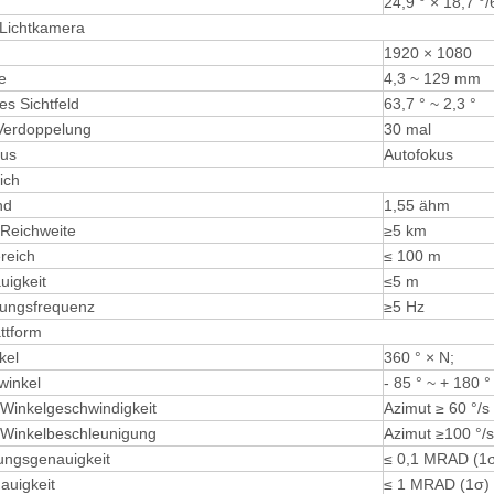
24,9 ° × 18,7 °/
 Lichtkamera
1920 × 1080
e
4,3 ~ 129 mm
es Sichtfeld
63,7 ° ~ 2,3 °
Verdoppelung
30 mal
us
Autofokus
ich
nd
1,55 ähm
Reichweite
≥5 km
reich
≤ 100 m
igkeit
≤5 m
ungsfrequenz
≥5 Hz
ttform
kel
360 ° × N;
winkel
- 85 ° ~ + 180 °
Winkelgeschwindigkeit
Azimut ≥ 60 °/s
Winkelbeschleunigung
Azimut ≥100 °/s
rungsgenauigkeit
≤ 0,1 MRAD (1
auigkeit
≤ 1 MRAD (1σ)