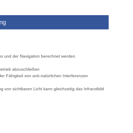
ung
em
Fahrzeug montiert intelligente Alarme
Wärme -Bildgeb
Wärmekamera
langstorientierte E
montierte monti
s und der Navigation berechnet werden.
etrieb abzuschließen
er Fähigkeit von anti-natürlichen Interferenzen
 von sichtbaren Licht kann gleichzeitig das Infrarotbild