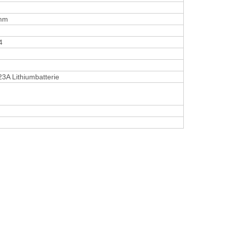
 mm
4
3A Lithiumbatterie