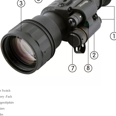
r Switch
ery -Fach
gerobjektiv
izes
les