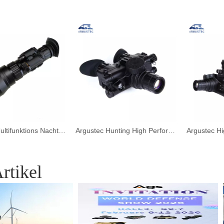
Argustec Multifunktions Nachtsicht Brille für Nachtfischerei thermischer Bereiche
Argustec Hunting High Performance Night Vision Shining Goggles
rtikel