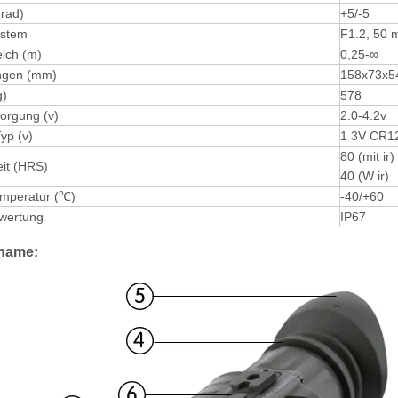
Grad)
+5/-5
ystem
F1.2, 50
ich (m)
0,25-∞
gen (mm)
158x73x5
g)
578
orgung (v)
2.0-4.2v
Typ (v)
1 3V CR12
80 (mit ir)
eit (HRS)
40 (W ir)
emperatur (℃)
-40/+60
wertung
IP67
rname: