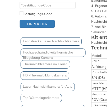
Batteriehal
4. Ergonom
5. Das Des
6. Automat
Nachtsich
EINREICHEN
7. Anti-Bl
Sekunden 
Kit ent
Langstrecke Laser Nachtsichtkamera
Nachtsicht
Techni
Hochgeschwindigkeitsthermische
Modell
Bildgebung Kamera
ICH S
Thermalbildkamera im Freien
Auflösung
Photokath
HD -Thermalbildungskamera
S/N (DB)
Leuchtemp
Laser Nachtsichtkamera für Auto
MTTF (H
Vergröße
Top Wärmelagerkamera
FOV (Gra
Erkennun