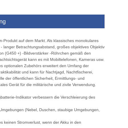
ung
em
Fahrzeug montiert intelligente Alarme
Wärme -Bildgeb
Wärmekamera
langstorientierte E
ion-Produkt auf dem Markt. Als klassisches monokulares
montierte monti
 - langer Betrachtungsabstand, großes objektives Objektiv
tion (G450 +) -Bildverstärker -Röhrchen gemäß den
chtsichtsgerät kann es mit Mobiltelefonen, Kameras usw.
es optionalen Zubehörs erweitert den Umfang der
ktikabilität und kann für Nachtjagd, Nachtfischerei,
e der öffentlichen Sicherheit, Ermittlungs- und
es Gerät für die militärische und zivile Verwendung.
igbatterie-Indikator verbessern die Verschleierung des
ten Umgebungen (Nebel, Duschen, staubige Umgebungen,
 es keinen Stromverlust, wenn der Akku in den