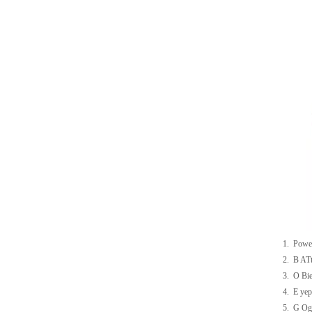
1.
Powe
2.
B
ATt
3.
O
Bie
4.
E
yep
5.
G
Og