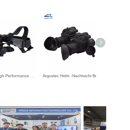
Argustec High Performance Night Vision SHARGLES BILDING Camera
Argustec Helm -Nachtsicht Brille für Wildtierjagd Bildgebungskamera