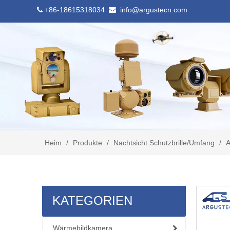
+86-18615318034
info@argustecn.com


Heim
/
Produkte
/
Nachtsicht Schutzbrille/Umfang
/
A
KATEGORIEN
Wärmebildkamera