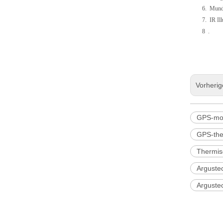
6.
Mundt
7.
IR Il
8
.
Vorheri
GPS-mon
GPS-the
Thermis
Argustec
Argustec