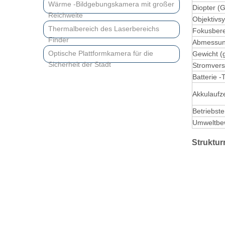
Wärme -Bildgebungskamera mit großer
Diopter (
Reichweite
Objektivs
Thermalbereich des Laserbereichs
Fokusbere
Finder
Abmessun
Optische Plattformkamera für die
Gewicht (
Sicherheit der Stadt
Stromvers
Batterie -
Akkulaufz
Betriebst
Umweltbe
Struktu