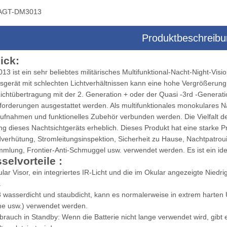
AGT-DM3013
Produktbeschreib
era-Multisensor-Dreiachsen-
Drohnenkamera-Multisensor-Zielsyst
ick:
Zielsystem
 ist ein sehr beliebtes militärisches Multifunktional-Nacht-Night-Vis
sgerät mit schlechten Lichtverhältnissen kann eine hohe Vergrößerung
Lichtübertragung mit der 2. Generation + oder der Quasi -3rd -Genera
orderungen ausgestattet werden. Als multifunktionales monokulares Na
aufnahmen und funktionelles Zubehör verbunden werden. Die Vielfalt d
 dieses Nachtsichtgeräts erheblich. Dieses Produkt hat eine starke Pra
erhütung, Stromleitungsinspektion, Sicherheit zu Hause, Nachtpatrouill
lung, Frontier-Anti-Schmuggel usw. verwendet werden. Es ist ein ideal
selvorteile
:
lar Visor, ein integriertes IR-Licht und die im Okular angezeigte Niedr
.
68 wasserdicht und staubdicht, kann es normalerweise in extrem har
e usw.) verwendet werden.
rbrauch in Standby: Wenn die Batterie nicht lange verwendet wird, gibt