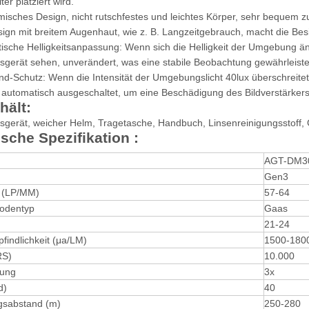
ter platziert wird.
isches Design, nicht rutschfestes und leichtes Körper, sehr bequem zu
ign mit breitem Augenhaut, wie z. B. Langzeitgebrauch, macht die Bes
ische Helligkeitsanpassung: Wenn sich die Helligkeit der Umgebung ände
tsgerät sehen, unverändert, was eine stabile Beobachtung gewährleis
end-Schutz: Wenn die Intensität der Umgebungslicht 40lux überschreitet
automatisch ausgeschaltet, um eine Beschädigung des Bildverstärkers
hält:
sgerät, weicher Helm, Tragetasche, Handbuch, Linsenreinigungsstoff, 
sche Spezifikation
:
AGT-DM3
Gen3
 (LP/MM)
57-64
odentyp
Gaas
21-24
findlichkeit (μа/LM)
1500-180
RS)
10.000
rung
3x
d)
40
gsabstand (m)
250-280