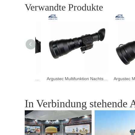
Verwandte Produkte
Argustec Jagd monokulare Nachtsicht Spielraum für Nachtsicherheits Patrouille
Argustec Multifunktion Nachtsicht Schutzbrille Thermalsbereich Kamera
In Verbindung stehende A