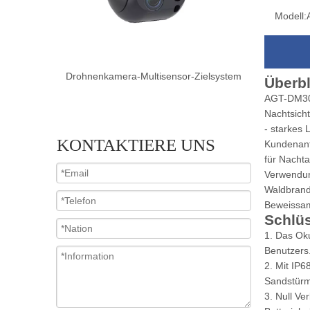
Modell:
Zielsystem
Drohnenkamera-Dual-Sensor-Zielsystem
Drohnenkam
Überbl
AGT-DM3013
Nachtsicht
- starkes 
KONTAKTIERE UNS
Kundenanf
für Nacht
Verwendung
Waldbrandv
Beweissamm
Schlüs
1. Das Oku
Benutzers
2. Mit IP
Sandstürm
3. Null Ve