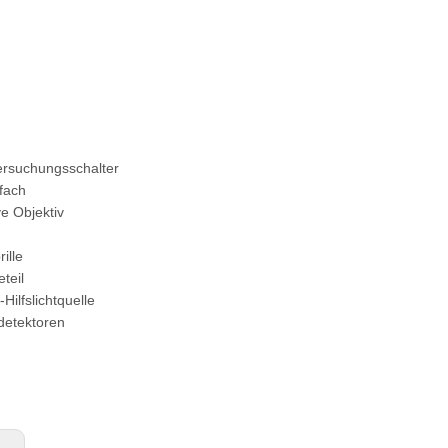
ersuchungsschalter
efach
ve Objektiv
ille
teil
 -Hilfslichtquelle
detektoren