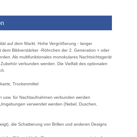
on
em
Fahrzeug montiert intelligente Alarme
Wärme -Bildgeb
Wärmekamera
langstorientierte E
lität auf dem Markt. Hohe Vergrößerung - langer
montierte monti
it dem Bildverstärker -Röhrchen der 2. Generation + oder
den. Als multifunktionales monokulares Nachtsichtsgerät
 Zubehör verbunden werden. Die Vielfalt des optionalen
ch.
karte, Trockenmittel
nen usw. für Nachtaufnahmen verbunden werden
ten Umgebungen verwendet werden (Nebel, Duschen,
eigt), die Schattierung von Brillen und anderen Designs