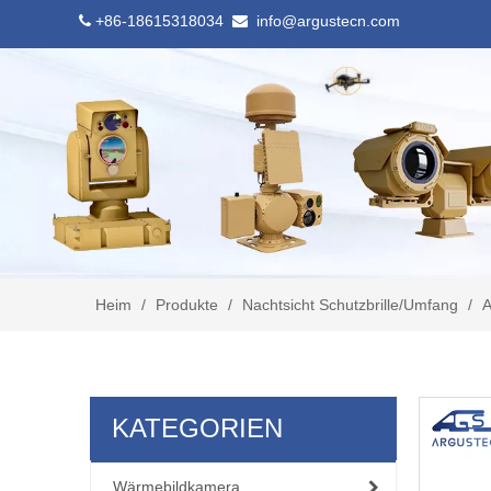
+86-18615318034
info@argustecn.com


Heim
/
Produkte
/
Nachtsicht Schutzbrille/Umfang
/
A
KATEGORIEN
Wärmebildkamera