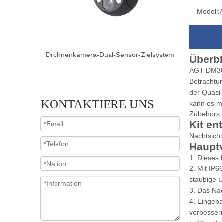
Modell:
Zielsystem
Drohnenkamera-Dual-Sensor-Zielsystem
Drohnenkam
Überbl
AGT-DM3016
Betrachtun
der Quasi
KONTAKTIERE UNS
kann es m
Zubehörs 
Kit ent
Nachtsicht
Hauptv
1. Dieses
2. Mit IP
staubige 
3. Das Nac
4. Eingeba
verbesser