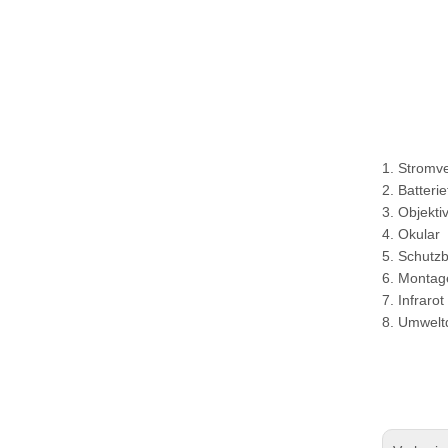
1. Stromv
2. Batteri
3. Objekti
4. Okular
5. Schutzbr
6. Montage
7. Infrarot
8. Umwelt