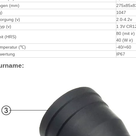
gen (mm)
275x85x8
g)
1047
orgung (v)
2.0-4.2v
Typ (v)
1 3V CR12
80 (mit ir)
eit (HRS)
40 (W ir)
emperatur (℃)
-40/+60
wertung
IP67
turname: