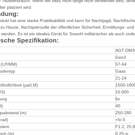
 -Nullverbrauch: Wenn der Akku nicht lange nicht verwendet wird, verli
ter platziert wird
dung:
dukt hat eine starke Praktikabilität und kann für Nachtjagd, Nachtfisc
 zu Hause, Nachtpatrouille der öffentlichen Sicherheit, Ermittlungs- 
werden. Es ist ein ideales Gerät für Sowohl militärischer als auch zivi
sche Spezifikation:
AGT-DM3
Gen3
 (LP/MM)
57-64
odentyp
Gaas
21-24
findlichkeit (μа/LM)
1500-180
RS)
10.000
rung
6x
d)
40
gsabstand (m)
250-280
Grad)
+5/-5
ystem
F1.2, 25,
ich (m)
0,25-∞