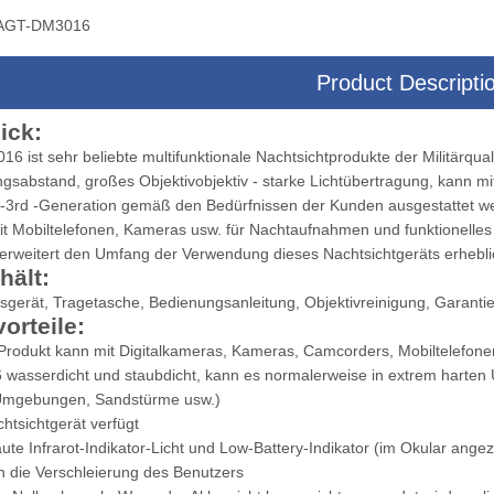
AGT-DM3016
Product Descripti
era-Multisensor-Dreiachsen-
Drohnenkamera-Multisensor-Zielsyst
ick:
Zielsystem
 ist sehr beliebte multifunktionale Nachtsichtprodukte der Militärqua
gsabstand, großes Objektivobjektiv - starke Lichtübertragung, kann m
 -3rd -Generation gemäß den Bedürfnissen der Kunden ausgestattet wer
it Mobiltelefonen, Kameras usw. für Nachtaufnahmen und funktionelles
erweitert den Umfang der Verwendung dieses Nachtsichtgeräts erhebli
hält:
sgerät, Tragetasche, Bedienungsanleitung, Objektivreinigung, Garantie
orteile:
 Produkt kann mit Digitalkameras, Kameras, Camcorders, Mobiltelefo
66 wasserdicht und staubdicht, kann es normalerweise in extrem har
Umgebungen, Sandstürme usw.)
htsichtgerät verfügt
ute Infrarot-Indikator-Licht und Low-Battery-Indikator (im Okular angez
n die Verschleierung des Benutzers