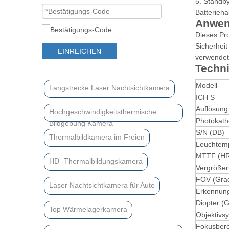
5. Standby
Batteriehal
Anwen
Dieses Pro
Sicherheit
EINREICHEN
verwendet 
Techni
Modell
Langstrecke Laser Nachtsichtkamera
ICH S
Auflösung
Hochgeschwindigkeitsthermische
Photokath
Bildgebung Kamera
S/N (DB)
Thermalbildkamera im Freien
Leuchtemp
MTTF (H
HD -Thermalbildungskamera
Vergröße
FOV (Gra
Laser Nachtsichtkamera für Auto
Erkennun
Diopter (
Top Wärmelagerkamera
Objektivs
Fokusbere