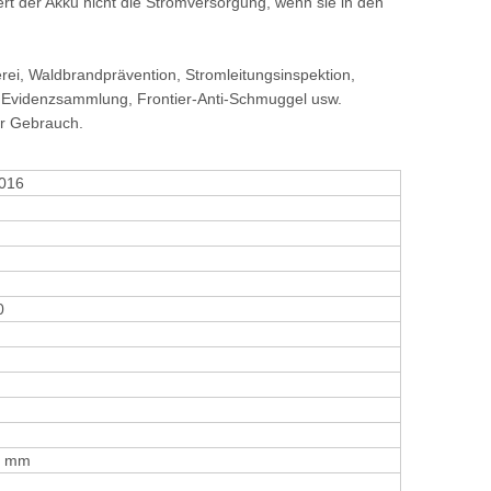
ert der Akku nicht die Stromversorgung, wenn sie in den
herei, Waldbrandprävention, Stromleitungsinspektion,
und Evidenzsammlung, Frontier-Anti-Schmuggel usw.
ler Gebrauch.
016
0
8 mm