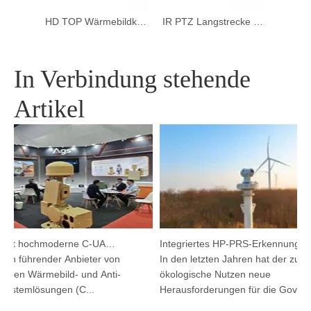
HD TOP Wärmebildkamera für die Marinemontage
HD TOP Wärmebildkamera für die Marinemontage
IR PTZ Langstrecke Wärmebildkamera für die Grenzverteidigung
In Verbindung stehende
Artikel
Argutec stellt hochmoderne C-UAS und Wärmetechnik in Kuala Lumpur vor
Integriertes HP-PRS-Erkennungs- und Verfolgungsgerät: Eine Panoramavision für den Vogelschutz
in führender Anbieter von
In den letzten Jahren hat der zune
ichen Wärmebild- und Anti-
ökologische Nutzen neue
stemlösungen (C...
Herausforderungen für die Governanc