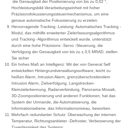
die Genauigkeit der Positionierung von bis zu 0,02 °,
Hochleistungsbild-Verarbeitungseinheit mit hoher
Präzisionsfokussierungssteuermechanismus, um eine
genaue automatische Fokussierung zu erzielen.
Hervorragende Tracking -Leistung: Automatisches Tracking -
Modul, das mithilfe erweiterter Zielerfassungsalgorithmus
und Tracking -Algorithmus entwickelt wurde, unterstützt
durch eine hohe Präzisions -Servo -Steuerung, die
Verfolgung der Genauigkeit von bis zu ± 0,5 MRAD, stellen
Sie sicher
Ein hohes Maß an Intelligenz: Mit der von General Self
entwickelten Hintergrundverwaltungssoftware, leicht zu
heißen Alarm, Intrusion Alarm, grenzüberschreitendem
Intrusion Alarm, Zielverfolgung, Langstrecken-
Kleinzielerkennung, Radarverbindung, Panorama-Mosaik,
3D-Zoompositionierung und anderen Funktionen, hat das
System der Unmande, die Automatisierung, die
Informationsebene, das Informationsniveau, beworben.
Mehrfach redundanter Schutz: Überwachung der internen
Temperatur, Richtungsanbieter -Defroster, Verbesserung der
Zuverlässigkeit des Systems;