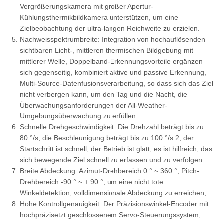
Vergrößerungskamera mit großer Apertur-
Kühlungsthermikbildkamera unterstützen, um eine
Zielbeobachtung der ultra-langen Reichweite zu erzielen.
Nachweisspektrumbreite: Integration von hochauflösenden
sichtbaren Licht-, mittleren thermischen Bildgebung mit
mittlerer Welle, Doppelband-Erkennungsvorteile ergänzen
sich gegenseitig, kombiniert aktive und passive Erkennung,
Multi-Source-Datenfusionsverarbeitung, so dass sich das Ziel
nicht verbergen kann, um den Tag und die Nacht, die
Überwachungsanforderungen der All-Weather-
Umgebungsüberwachung zu erfüllen.
Schnelle Drehgeschwindigkeit: Die Drehzahl beträgt bis zu
80 °/s, die Beschleunigung beträgt bis zu 100 °/s 2, der
Startschritt ist schnell, der Betrieb ist glatt, es ist hilfreich, das
sich bewegende Ziel schnell zu erfassen und zu verfolgen.
Breite Abdeckung: Azimut-Drehbereich 0 ° ~ 360 °, Pitch-
Drehbereich -90 ° ~ + 90 °, um eine nicht tote
Winkeldetektion, volldimensionale Abdeckung zu erreichen;
Hohe Kontrollgenauigkeit: Der Präzisionswinkel-Encoder mit
hochpräzisetzt geschlossenem Servo-Steuerungssystem,