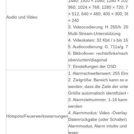
1440; 1920 × 1080; 1280 × 1024; 
960; 1024 × 768; 1280 × 720; 704
× 512; 640 × 480; 400 × 300; 384 
Audio und Video
× 240
3. Videocodierung: H. 265/h. 264
Multi-Stream-Unterstützung
4. Videokaten: 32 Kbit / s bis 16 Mb
5. Audiocodierung: G. 711a/g. 711
6. Bildrollover: rechts/links/nach
oben/unten/diagonal
7. Einstellungen der OSD
1. Alarmschwellenwert: 255 Einrich
2. Zielgröße: Bereich kann so einge
werden, dass die Ziele der untersc
Größe automatisch identifiziert we
3. Alarmzielnummer: 1-16 kann ein
werden
4. Alarmmodus: Video -Overlay -A
Hotspots/Feuerwerkswarnungen
Datenrückgabe (oder Schalter) Me
Alarmmodus, Alarm intuitiv und ein
lesen