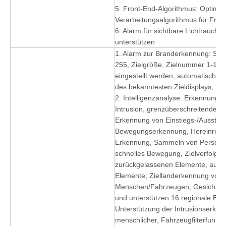
5. Front-End-Algorithmus: Optimier
Verarbeitungsalgorithmus für Fron
6. Alarm für sichtbare Lichtrauch
unterstützen
1. Alarm zur Branderkennung: Sch
255, Zielgröße, Zielnummer 1-16 
eingestellt werden, automatische 
des bekanntesten Zieldisplays, Ho
2. Intelligenzanalyse: Erkennung 
Intrusion, grenzüberschreitende E
Erkennung von Einstiegs-/Ausstieg
Bewegungserkennung, Hereinricht
Erkennung, Sammeln von Persone
schnelles Bewegung, Zielverfolgun
zurückgelassenen Elemente, au
Elemente; Ziellanderkennung von
Menschen/Fahrzeugen, Gesichtse
und unterstützen 16 regionale Eins
Unterstützung der Intrusionserken
menschlicher, Fahrzeugfilterfunkti