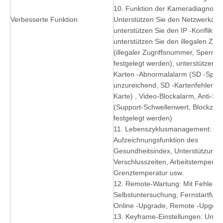
10. Funktion der Kameradiagnose:
Verbesserte Funktion
Unterstützen Sie den Netzwerkala
unterstützen Sie den IP -Konfliktal
unterstützen Sie den illegalen Zugr
(illegaler Zugriffsnummer, Sperrze
festgelegt werden), unterstützen S
Karten -Abnormalalarm (SD -Speich
unzureichend, SD -Kartenfehler, k
Karte) , Video-Blockalarm, Anti-S
(Support-Schwellenwert, Blockzeit
festgelegt werden)
11. Lebenszyklusmanagement:
Aufzeichnungsfunktion des
Gesundheitsindex, Unterstützung Ar
Verschlusszeiten, Arbeitstemperatu
Grenztemperatur usw.
12. Remote-Wartung: Mit Fehleran
Selbstuntersuchung, Fernstartfunk
Online -Upgrade, Remote -Upgrad
13. Keyframe-Einstellungen: Unter