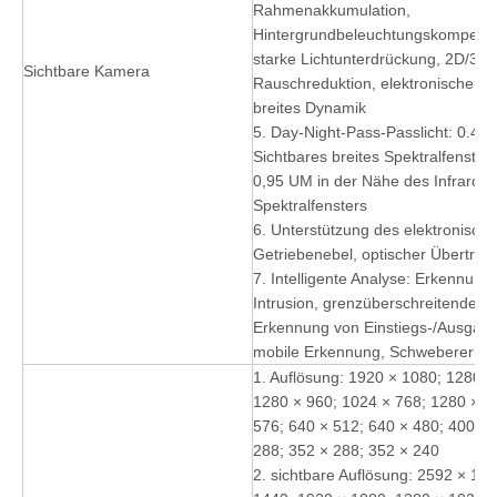
Rahmenakkumulation,
Hintergrundbeleuchtungskompensa
starke Lichtunterdrückung, 2D/3D-d
Sichtbare Kamera
Rauschreduktion, elektronischer A
breites Dynamik
5. Day-Night-Pass-Passlicht: 0.4-
Sichtbares breites Spektralfenster
0,95 UM in der Nähe des Infrarot-
Spektralfensters
6. Unterstützung des elektronisch
Getriebenebel, optischer Übertra
7. Intelligente Analyse: Erkennung
Intrusion, grenzüberschreitende E
Erkennung von Einstiegs-/Ausgan
mobile Erkennung, Schwebererke
1. Auflösung: 1920 × 1080; 1280 ×
1280 × 960; 1024 × 768; 1280 × 7
576; 640 × 512; 640 × 480; 400 × 
288; 352 × 288; 352 × 240
2. sichtbare Auflösung: 2592 × 15