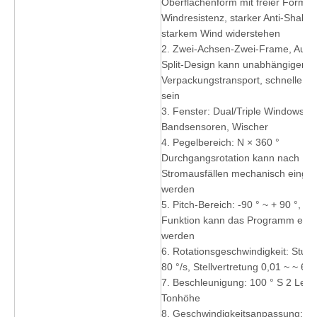
Oberflächenform mit freier Form, k
Windresistenz, starker Anti-Shake
starkem Wind widerstehen
2. Zwei-Achsen-Zwei-Frame, Auf- 
Split-Design kann unabhängiger
Verpackungstransport, schnelle K
sein
3. Fenster: Dual/Triple Windows, 2
Bandsensoren, Wischer
4. Pegelbereich: N × 360 °
Durchgangsrotation kann nach
Stromausfällen mechanisch einges
werden
5. Pitch-Bereich: -90 ° ~ + 90 °, mit
Funktion kann das Programm einge
werden
6. Rotationsgeschwindigkeit: Stufe
80 °/s, Stellvertretung 0,01 ~ ~ 60 
7. Beschleunigung: 100 ° S 2 Level
Tonhöhe
8. Geschwindigkeitsanpassung: Un