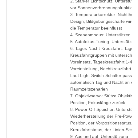
2. Starker Lichtschutz: Unterstütz
vor Sonnenverbrennungsfunktion
3. Temperaturkorrektur: Nichtther
Design, Bildgebungsschärfe wird n
die Temperatur beeinflusst
4. Szenenmodus: Unterstützen
5. Autofokus-Tuning: Unterstützen
6. Tages-Nacht-Kreuzfahrt: Tages-
Kreuzfahrtgruppen mit unterschie
Voreinsatz, Tageskreuzfahrt 1-40
Voreinstellung, Nachtkreuzfahrt 41
Laut Light-Switch-Schalter passier
automatisch Tag und Nacht an ve
Raumzeitszenarien
7. Objektivservo: Stütze Objektiv v
Position, Fokuslänge zurück
8. Power-Off-Speicher: Unterstütz
Wiederherstellung der Pre-Power-O
Position, der Vorpositionsstatus, d
Kreuzfahrtstatus, der Linien-Scan-
9. Aus und auf: Unterstützung