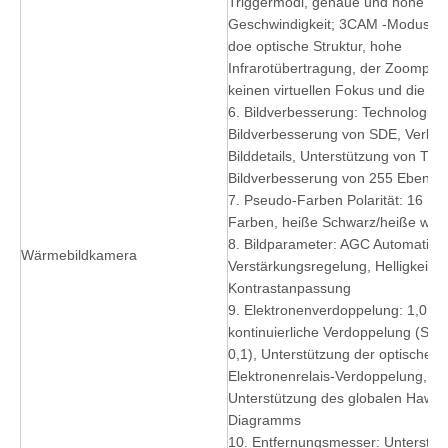
Triggermodi, genaue und hohe
Geschwindigkeit; 3CAM -Modus un
doe optische Struktur, hohe
Infrarotübertragung, der Zoompro
keinen virtuellen Fokus und die Ach
6. Bildverbesserung: Technologie fü
Bildverbesserung von SDE, Verbe
Bilddetails, Unterstützung von The
Bildverbesserung von 255 Ebenen
7. Pseudo-Farben Polarität: 16 Ps
Farben, heiße Schwarz/heiße weiße
8. Bildparameter: AGC Automatisc
Wärmebildkamera
Verstärkungsregelung, Helligkeit,
Kontrastanpassung
9. Elektronenverdoppelung: 1,0 ~ 
kontinuierliche Verdoppelung (Schr
0,1), Unterstützung der optischen
Elektronenrelais-Verdoppelung,
Unterstützung des globalen Hawk
Diagramms
10. Entfernungsmesser: Unterstütz