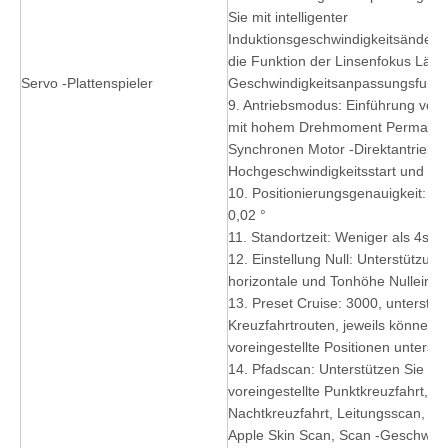
Sie mit intelligenter
Induktionsgeschwindigkeitsänderu
die Funktion der Linsenfokus Län
Servo -Plattenspieler
Geschwindigkeitsanpassungsfunkt
9. Antriebsmodus: Einführung von 
mit hohem Drehmoment Permanen
Synchronen Motor -Direktantrieb,
Hochgeschwindigkeitsstart und St
10. Positionierungsgenauigkeit: be
0,02 °
11. Standortzeit: Weniger als 4s
12. Einstellung Null: Unterstützung
horizontale und Tonhöhe Nulleinst
13. Preset Cruise: 3000, unterstütz
Kreuzfahrtrouten, jeweils können 
voreingestellte Positionen unterstü
14. Pfadscan: Unterstützen Sie
voreingestellte Punktkreuzfahrt, T
Nachtkreuzfahrt, Leitungsscan, 
Apple Skin Scan, Scan -Geschwind