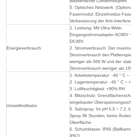
wasserdichte Luftfahrtstopfen
5. Optisches Netzwerk: (Optional i
Fasermodul, Einzelmodus-Fasera
Verbesserung der Anti-Interferenz)
1. Leistung: Mit Ultra-Wide-
Eingangsstromadapter AC90V ~ 30
DC48V
Energieverbrauch
2. Stromverbrauch: Der maximale
Stromverbrauch des Plattenspieler
weniger als 500 W und der stabile
Stromverbrauch weniger als 150 W
1. Arbeitstemperatur: -40 ° C ~ + 6
2. Lagertemperatur: -45 ° C ~ + 70
3. Luftfeuchtigkeit: <90% RH
4. Blitzschutz: Grenzflächenschalt
eingebauter Überspannungsschut
Umweltindikator
5. Salzspray: Im pH 6,5 ~ 7,2, kont
Spray 96 Stunden, keine Änderung
Oberfläche
6. Schutzklasse: IP66 (Ballkammer 
IP67)