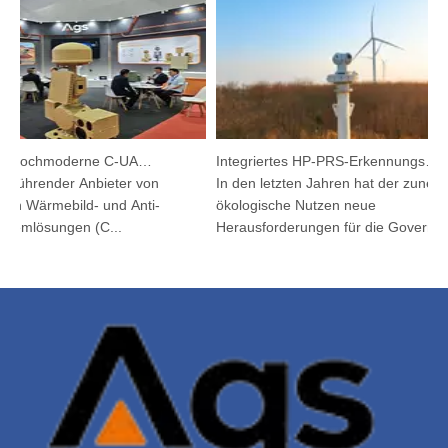
Argutec stellt hochmoderne C-UAS und Wärmetechnik in Kuala Lumpur vor
Integriertes HP-PRS-Erkennungs- und Verfolgungsgerät: Eine Panoramavision für den Vogelschutz
führender Anbieter von
In den letzten Jahren hat der zunehme
en Wärmebild- und Anti-
ökologische Nutzen neue
mlösungen (C...
Herausforderungen für die Governanc...