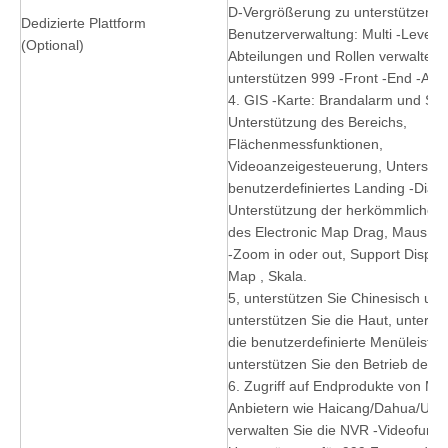
D-Vergrößerung zu unterstützen
Dedizierte Plattform
Benutzerverwaltung: Multi -Level -
(Optional)
Abteilungen und Rollen verwalten 
unterstützen 999 -Front -End -Abt
4. GIS -Karte: Brandalarm und Sta
Unterstützung des Bereichs,
Flächenmessfunktionen,
Videoanzeigesteuerung, Unterstüt
benutzerdefiniertes Landing -Dia
Unterstützung der herkömmlichen 
des Electronic Map Drag, Maus -Sc
-Zoom in oder out, Support Displa
Map , Skala.
5, unterstützen Sie Chinesisch und
unterstützen Sie die Haut, unterst
die benutzerdefinierte Menüleiste 
unterstützen Sie den Betrieb des 
6. Zugriff auf Endprodukte von Ma
Anbietern wie Haicang/Dahua/USV
verwalten Sie die NVR -Videofunkt