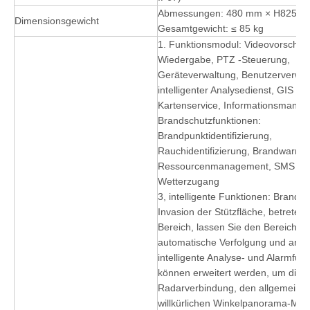
Abmessungen: 480 mm × H825m
Dimensionsgewicht
Gesamtgewicht: ≤ 85 kg
1. Funktionsmodul: Videovorschau
Wiedergabe, PTZ -Steuerung,
Geräteverwaltung, Benutzerverwal
intelligenter Analysedienst, GIS -
Kartenservice, Informationsmana
Brandschutzfunktionen:
Brandpunktidentifizierung,
Rauchidentifizierung, Brandwarnst
Ressourcenmanagement, SMS -W
Wetterzugang
3, intelligente Funktionen: Brandal
Invasion der Stützfläche, betreten
Bereich, lassen Sie den Bereich, d
automatische Verfolgung und and
intelligente Analyse- und Alarmfunk
können erweitert werden, um die
Radarverbindung, den allgemeine
willkürlichen Winkelpanorama-Mosa