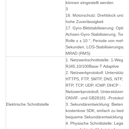
können eingestellt werden
3
16. Motorschutz: Drehblock und D
hohe Zuverlässigkeit
17. Gyro-Bildstabilisierung: Option
Achsen-Gyro-Stabilisierung, Tonh
Rolle ≤ ± 10 °, Periode von mehr a
Sekunden, LOS-Stabilisierungsgen
MRAD (RMS)
1. Netzwerkschnittstelle: 1-Wege
RJ45,10/100Base-T Adaptive
2. Netzwerkprotokoll: Unterstützu
HTTPS, FTP, SMTP, DNS, NTP, RT
RTP, TCP, UDP, ICMP, DHCP -
Netzwerkprotokoll; Unterstützen S
ONVIF- und GB28181 -Protokoll
Elektrische Schnittstelle
3. Sekundärentwicklung: Bieten Si
kostenlose SDK, einfach zu bedie
bequeme Sekundärentwicklung
4. Physische Schnittstelle: Legierte