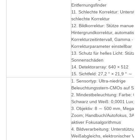
Entfernungsfinder
11. Schlechte Korrektur: Unterstüt
schlechte Korrektur
12. Bildkorrektur: Stütze manuelle 
Hintergrundkorrektur, automatisch
Korrekturzeitintervall, Gamma -
Korrekturparameter einstellbar
13. Schutz für helles Licht: Stützt 
Sonnenschäden
14. Detektorarray: 640 × 512
15. Sichtfeld: 27,2 ° × 21,9 ° ～ 5,9
1. Sensortyp: Ultra-niedrige
Beleuchtungsstern-CMOs auf Ste
2. Mindestbeleuchtung: Farbe: 0,0
Schwarz und Weiß: 0,0001 Lux; 0 
3. Objektiv: 8 ～ 500 mm, Mega HD
Zoom; Handbuch/Autofokus, 3A ad
aktiver Fokusalgorithmus
4. Bildverarbeitung: Unterstützung
Weißabgleichs, elektronischer Ver