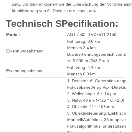
usw., um die Funktionen wie die Überwachung der Volldimensionen
Identifizierung von All-Days zu erreichen, usw.
Technisch
S
Pecifikation:
Modell
AGT-Z50II-TVC6511-2150
Fahrzeug: 8,6 km
Mensch 3,4 km
Erkennungsabstand
Branderkennungsbereich von 2x2 
zu 5.000 m (3x3 Pixel)
Fahrzeug: 2,4 km
Erkennungsabstand
Mensch 0,9 km
1. Detektor: 6. Generation ungeküh
Fokusebene Array Vox -Detektor
2. Wellenlänge: 8 ~ 14 μm
3. Netd: 40 mk (@25 ° C F1.0)
4. Objektiv: 21 ~ 105 mm
5. Objektivsteuerung: Elektrischer
Manuell/Autofokus, 3A adaptiver ak
Fokusalgorithmus, unterstützen S