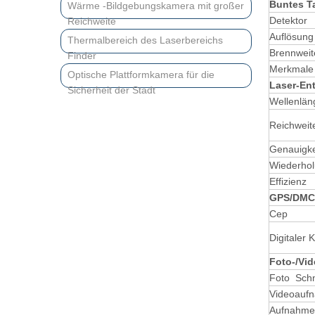
Buntes T
Wärme -Bildgebungskamera mit großer
Detektor
Reichweite
Auflösung
Thermalbereich des Laserbereichs
Brennweit
Finder
Merkmale
Optische Plattformkamera für die
Laser-En
Sicherheit der Stadt
Wellenlän
Reichweit
Genauigke
Wiederhol
Effizienz
GPS
/
DMC
Cep
Digitaler
Foto-/Vi
Foto Sch
Videoauf
Aufnahme