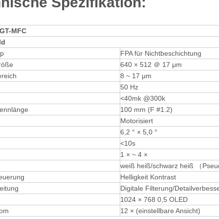
nische Spezifikation:
GT-MFC
ld
yp
FPA für Nichtbeschichtung
röße
640 × 512 ＠ 17 μm
ereich
8 ~ 17 μm
50 Hz
<40mk @300k
rennlänge
100 mm (F #1.2)
Motorisiert
6,2 ° × 5,0 °
<10s
1 × ~ 4 ×
weiß heiß/schwarz heiß （Pse
euerung
Helligkeit Kontrast
eitung
Digitale Filterung/Detailverbes
1024 × 768 0,5 OLED
oom
12 × (einstellbare Ansicht)