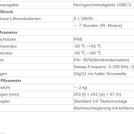
enausgabe
Hochgeschwindigkeits USB2.0 
S
hoch
bare Lithiumbatterien
3 × 18650
t
～ 7 Stunden (IR -Modus)
Arameter
schützen
IP66
emperatur
-30 ℃ ~+55 ℃
eratur
-40 ℃ ~+65 ℃
it
5%~ 95%(Nichtkondensation)
Sweep-Frequenz: 5-200-5Hz, G-
ngen
10g/11 ms halbe Sinuswelle
h
P
Arameter
wicht
～ 2 kg
gen (mm)
253 (l) × 242 (w) × 97 (h)
apter
Standard 1/4 'Stativmontage
Aluminiumlegierung mit kohlens