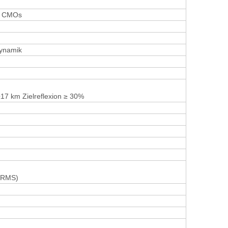
he CMOs
Dynamik
≥17 km Zielreflexion ≥ 30%
)
 (RMS)