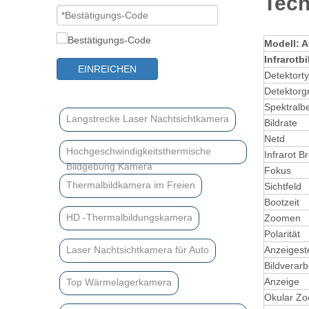
Tech
Modell:
A
Infrarotbi
EINREICHEN
Detektort
Detektorg
Spektralb
Langstrecke Laser Nachtsichtkamera
Bildrate
Netd
Hochgeschwindigkeitsthermische
Infrarot B
Bildgebung Kamera
Fokus
Thermalbildkamera im Freien
Sichtfeld
Bootzeit
HD -Thermalbildungskamera
Zoomen
Polarität
Laser Nachtsichtkamera für Auto
Anzeigest
Bildverarb
Anzeige
Top Wärmelagerkamera
Okular Z