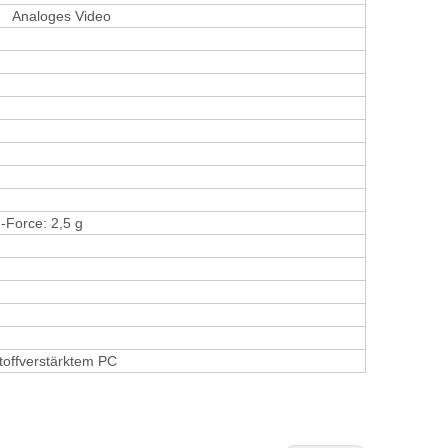
、 Analoges Video
Force: 2,5 g
toffverstärktem PC