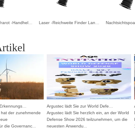
Sicherheits -Infrarot -Handheld -Thermo -Zielfernsehen Nachtsicht Sicherheitskamera für die Jagd im Freien
Laser -Reichweite Finder Langstrecke Wärme -Abzweig -Nachtsichtspizekamera für die Jagd
rtikel
Integriertes HP-PRS-Erkennungs- und Verfolgungsgerät: Eine Panoramavision für den Vogelschutz
Argustec lädt Sie zur World Defense Show 2026 ein!
at der zunehmende
Argustec lädt Sie herzlich ein, an der World
Die
e
Defense Show 2026 teilzunehmen, um die
Int
ie Governanc...
neuesten Anwendu...
10.