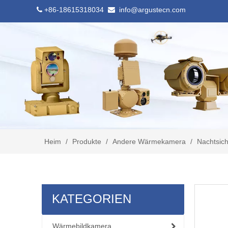
+86-18615318034
info@argustecn.com


Heim
/
Produkte
/
Andere Wärmekamera
/
Nachtsic
KATEGORIEN
Wärmebildkamera