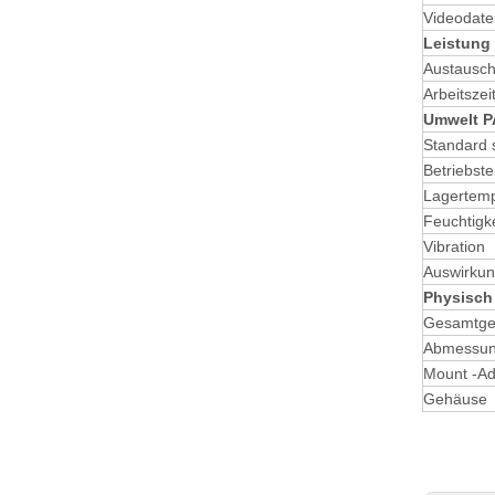
Videodat
Leistung
Austausch
Arbeitszei
Umwelt
P
Standard 
Betriebst
Lagertemp
Feuchtigke
Vibration
Auswirku
Physisc
Gesamtge
Abmessun
Mount -Ad
Gehäuse