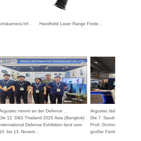
Nachtsichtspoachskamera Infrarot Handheld Wärmebereich für die Außenjagd
Handheld Laser Range Finder Thermalsbereich Nachtsicht über Sicherheitskamera
Argustec nimmt an der Defence & Security 2025 teil
 12. D&S Thailand 2025 Asia (Bangkok)
Die 7. Saudi -danachte Ausst
ernational Defense Exhibition fand vom
Profi -Drohnenausstellung 2
 bis 13. Novem...
großer Fanfare in...