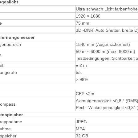
ageslicht
Ultra schwach Licht farbenfro
1920 × 1080
e
75 mm
3D -DNR, Auto Shutter, breite 
tfernungsmesser
genbereich
1540 n m (Augensicherheit)
50 m ~ 6000 m (max: 8000 m)
e
Testbedingungen: Sichtbarkeit 
it
± 2 m
ungsrate
5/s
> 98%
CEP <2m
Azimutgenauigkeit <0,8 ° (RMS
 Kompass
Pech -Winkelgenauigkeit <0,3˚
deospeicher
nappnahme
JPEG
nahme
MP4
speicher
32 GB