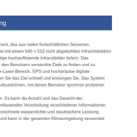
ung
em
Fahrzeug montiert intelligente Alarme
Wärme -Bildgeb
Wärmekamera
langstorientierte E
, das aus vielen fortschrittlichen Sensoren,
montierte monti
t mit einem 640 × 512 nicht abgekühlten Infrarotdetektor
 hochauflösende Infrarotbilder liefern. Das
 den Benutzern versteckte Ziele zu finden und zu
-Laser-Bereich, GPS und hochpräzise digitale
 Sie das Ziel schnell und entsorgen Sie. Das System
aufzuzeichnen, mit denen Benutzer synchron probieren
en. Es kann die Anzahl und das Gewicht der
 umfassenden Verarbeitung verschiedener Informationen
ezeichnete wasserdichte und staubsichere Leistung,
enz und kann in der gesamten Klimaumgebung verwendet