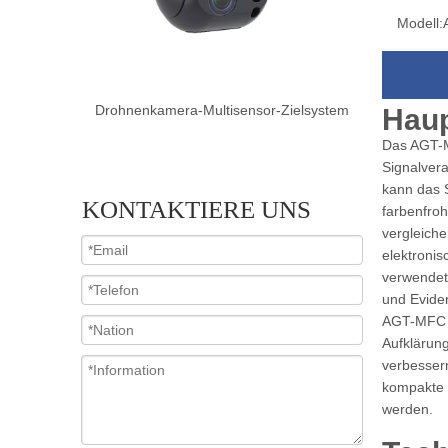
Modell:
Zielsystem
Drohnenkamera-Dual-Sensor-Zielsystem
Drohnenkam
Haup
Das AGT-M
Signalver
kann das 
KONTAKTIERE UNS
farbenfroh
vergleich
elektroni
verwendet
und Evide
AGT-MFC is
Aufklärung
verbesser
kompakte S
werden.