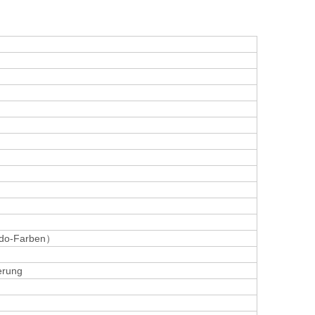
udo-Farben）
serung