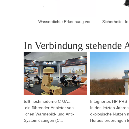
Multisensor-Wärmekamera mit großer Reichweite
Wasserdichte Erkennung von Handheld Thermal Scope Nachtsicht übertriebene Überwachungskamera
In Verbindung stehende A
Argutec stellt hochmoderne C-UAS und Wärmetechnik in Kuala Lumpur vor
Argustec, ein führender Anbieter von
In den letzten Jahren h
fortschrittlichen Wärmebild- und Anti-
ökologische Nutzen neu
Drohnen-Systemlösungen (C...
Herausforderungen für d