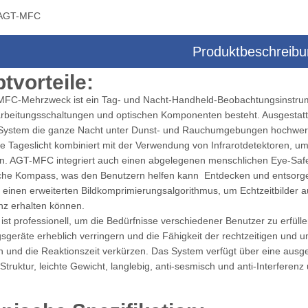
AGT-MFC
Produktbeschreib
era-Multisensor-Dreiachsen-
Drohnenkamera-Multisensor-Zielsyst
tvorteile:
Zielsystem
FC-Mehrzweck ist ein Tag- und Nacht-Handheld-Beobachtungsinstrument
arbeitungsschaltungen und optischen Komponenten besteht. Ausgestatte
System die ganze Nacht unter Dunst- und Rauchumgebungen hochwertige
e Tageslicht kombiniert mit der Verwendung von Infrarotdetektoren, um
en. AGT-MFC integriert auch einen abgelegenen menschlichen Eye-Safe
sche Kompass, was den Benutzern helfen kann Entdecken und entsorgen
 einen erweiterten Bildkomprimierungsalgorithmus, um Echtzeitbilder 
nz erhalten können.
t professionell, um die Bedürfnisse verschiedener Benutzer zu erfüll
sgeräte erheblich verringern und die Fähigkeit der rechtzeitigen und
n und die Reaktionszeit verkürzen. Das System verfügt über eine ausg
truktur, leichte Gewicht, langlebig, anti-sesmisch und anti-Interfer