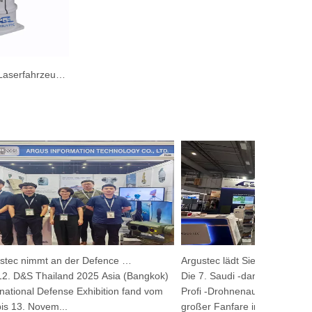
Verfolgung von Laserfahrzeugmotorikkamera zur Überwachung
Argustec nimmt an der Defence & Security 2025 teil
Argustec lädt Sie 
 D&S Thailand 2025 Asia (Bangkok)
Die 7. Saudi -danachte Ausstellu
tional Defense Exhibition fand vom
Profi -Drohnenausstellung 2025 
13. Novem...
großer Fanfare in...