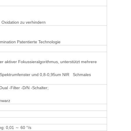
m Oxidation zu verhindern
ination Patentierte Technologie
r aktiver Fokussieralgorithmus, unterstützt mehrere
es Spektrumfenster und 0,8-0,95um NIR Schmales
ual -Filter -D/N -Schalter;
chwarz
ng: 0,01 ～ 60 °/s