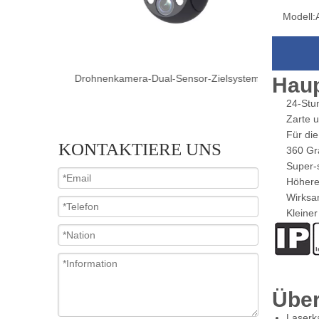
Modell:
Zielsystem
Drohnenkamera-Dual-Sensor-Zielsystem
Drohnenkam
Haup
24-Stu
Zarte 
Für di
KONTAKTIERE UNS
360 Gr
Super-
Höhere
Wirksa
Kleine
Über
Laserka