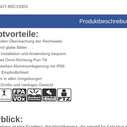
AGT-BRC1930X
Produktbeschreib
era-Multisensor-Dreiachsen-
Drohnenkamera-Multisensor-Zielsyst
tvorteile:
Zielsystem
nden-Überwachung der Reichweite.
und glatte Bilder．．
e Installation und Anwendung bequem.
ad Omni-Richtung-Pan-Tilt
starken Aluminiumlegierung mit IP66
 Empfindlichkeit
m in allen Umgebungen
r Größe und niedriges Gewicht
blick:
mera ist eine Exzellenz -Nachtsichtkamera, die speziell für Fahrzeug 