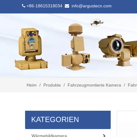
+86-18615318034
info@argustecn.com


Heim
/
Produkte
/
Fahrzeugmontierte Kamera
/
Fahr
KATEGORIEN
Wärmebildkamera