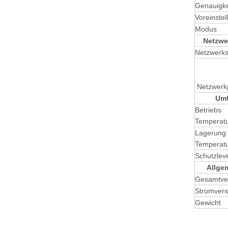
Genauigke
Voreinstel
Modus
Netzwe
Netzwerksc
Netzwerkp
Umfeld
Betriebs
Temperat
Lagerun
Temperat
Schutzlev
Allgem
Gesamtve
Stromver
Gewicht