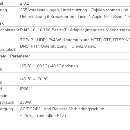
it
± 0,1 °
lung
255 Voreinstellungen, Unterstützung Objektivzoomen und F
Unterstützung 6 Kreuzfahrten Linie, 1 Apple-Skin-Scan, 1 
rk
hnittstelle
RJ45.10, 10/100 Basist-T Adaptiv (integrierte Videoausg
TCP/IP, UDP, IPv4/V6; Unterstützung HTTP, RTP, RTSP
DNS, FTP; Unterstützung Onvif2.0 usw.
rotokoll
 Parameter
-25 ℃ ~+60 ℃ (-40 ℃ optional)
ur
g
-45 ℃ ～ 70 ℃
ur
el
IP66
ein
rbrauch
180W
sorgung
AC/DC24V, Anti-Reverse-Verbindungsschutz
≤ 25 kg (enthalten PTZ)