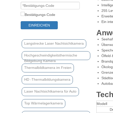
Intelli
255 Le
Erweit
Ein int
EINREICHEN
Anw
Seehaf
Langstrecke Laser Nachtsichtkamera
Überwa
Speich
Hochgeschwindigkeitsthermische
Ölfeld 
Bildgebung Kamera
Brandq
Ökolog
Thermalbildkamera im Freien
Grenze
Städti
HD -Thermalbildungskamera
Autoba
Laser Nachtsichtkamera für Auto
Tech
Top Wärmelagerkamera
Modell
Detec