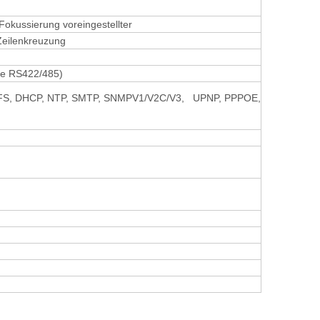
okussierung voreingestellter
Zeilenkreuzung
abe RS422/485)
, NFS, DHCP, NTP, SMTP, SNMPV1/V2C/V3, UPNP, PPPOE,