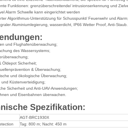
gente Funktionen: grenzüberschreitende/ intrusionserkennung und Zielv
vel Alarm Schwelle kann eingerichtet werden
erter Algorithmus-Unterstützung für Schusspunkt/ Feuerwehr und Alarm
egraler Aluminiumlegierung, wasserdicht, IP66 Wetter Proof, Anti-Staub.
endungen:
en und Flughafenüberwachung;
chung des Wassersystems;
erüberwachung;
& Öldepot Sicherheit;
uellenprävention & Überwachung;
ische und ökologische Überwachung;
 und Küstenverteidigung;
sche Sicherheit und Anti-UAV-Anwendungen;
hnen und Eisenbahnen überwachen.
nische Spezifikation:
AGT-BRC1930X
tion
Tag: 800 m; Nacht: 450 m