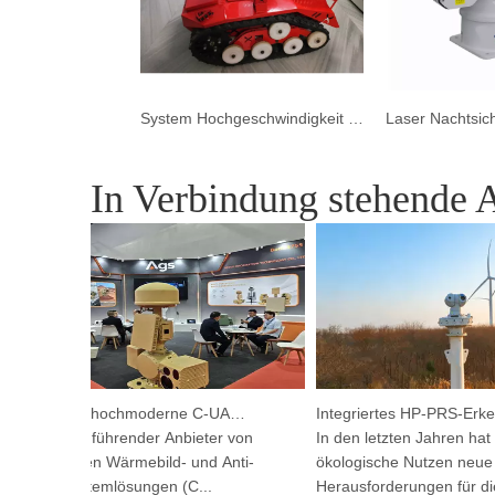
System Hochgeschwindigkeit Laserkamera für Waldbrand
In Verbindung stehende A
Argutec stellt hochmoderne C-UAS und Wärmetechnik in Kuala Lumpur vor
ustec, ein führender Anbieter von
In den letzten Jahren hat d
schrittlichen Wärmebild- und Anti-
ökologische Nutzen neue
hnen-Systemlösungen (C...
Herausforderungen für die G