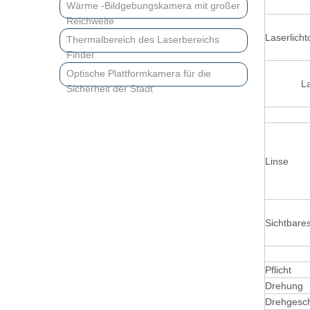
Wärme -Bildgebungskamera mit großer
Reichweite
Laserlicht
Thermalbereich des Laserbereichs
Finder
Optische Plattformkamera für die
La
Sicherheit der Stadt
Linse
Sichtbares
Pflicht
Drehung
Drehgesch