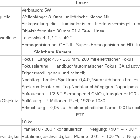
Laser
Verbrauch: 5W
quelle
Wellenlänge: 810nm militärische Klasse Nir
Einkapselung: die Illuminator ist mit Inertgas versiegelt, u
Objektivformular: 30 mm F1.4 Tele Linse
serlinse
Laserwinkel: 1,2 ° ～ 40 °
Homogenisierung: GHT-II Super -Homogenisierung HD Illum
Sichtbare Kamera
Fokus Länge: 4,5 - 135 mm, 200 mil elektrischer Fokus;
Fokussierung: Handbuch/automatischer Fokus, 3A adaptive
Triggermodi, genau und schnell;
Nachttag breites Spektrum: 0,4-0,75um sichtbares breit
Spektrumfenster mit Tag-Nacht-unabhängigen Doppelpass
Auftauchen: 1/2,8 '' Sternenpegel CMOs, integrierter ICR -D
 Objektiv
Auflösung: 2 Millionen Pixel, 1920 x 1080
Erleuchtung: 0,05 Lux hochempfindliche Farbe, 0,01lux s
PTZ
10 kg
Pfanne: 0 - 360 ° kontinuierlich ， Neigung: +90 ° ～ - 90 °
windigkeit
Rotationsgeschwindigkeit: Pfanne: 0,01 ～ 100 °/s ， Neigu