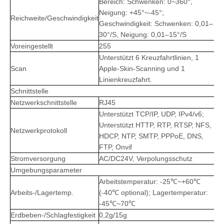
Bereich: Schwenken: 0~360°,
Neigung: +45°~-45°;
Reichweite/Geschwindigkeit
Geschwindigkeit: Schwenken: 0,01–
30°/S, Neigung: 0,01–15°/S
Voreingestellt
255
Unterstützt 6 Kreuzfahrtlinien, 1
Scan
Apple-Skin-Scanning und 1
Linienkreuzfahrt.
Schnittstelle
Netzwerkschnittstelle
RJ45
Unterstützt TCP/IP, UDP, IPv4/v6;
Unterstützt HTTP, RTP, RTSP, NFS,
Netzwerkprotokoll
HDCP, NTP, SMTP, PPPoE, DNS,
FTP, Onvif
Stromversorgung
AC/DC24V, Verpolungsschutz
Umgebungsparameter
Arbeitstemperatur: -25℃~+60℃
Arbeits-/Lagertemp.
(-40℃ optional); Lagertemperatur:
-45℃~70℃
Erdbeben-/Schlagfestigkeit
0,2g/15g