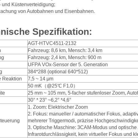
 und Küstenverteidigung;
achung von Autobahnen und Eisenbahnen.
nische Spezifikation:
AGT-HTVC4511-2132
n
Fahrzeug: 8,6 km, Mensch: 3,4 km
ng
Fahrzeug: 2,4 km, Mensch: 900 m
UFPA VOx-Sensor der 5. Generation
g
384*288 (optional 640*512)
e Reaktion
7,5 ~ 14 μm
50 mK（@25℃ F1.0）
te
25 mm ~ 105 mm, 5-facher stufenloser Zoom, Auto
30° * 23° ~6,2° *4,6°
1. Zoom: Elektrischer Zoom
2. Fokus: manueller / automatischer Fokus, adapti
steuerung
mehrerer Triggermodi, präzise Hochgeschwindigke
3. Optische Maschine: 3CAM-Modus und optische
Infrarotdurchlässigkeit, kein virtueller Fokus und