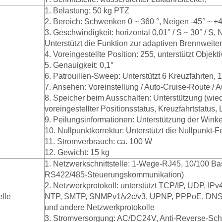
1. Belastung: 50 kg PTZ
2. Bereich: Schwenken 0 ~ 360 °, Neigen -45° ~ +
3. Geschwindigkeit: horizontal 0,01° / S ~ 30° / S, 
Unterstützt die Funktion zur adaptiven Brennweite
4. Voreingestellte Position: 255, unterstützt Objek
5. Genauigkeit: 0,1°
6. Patrouillen-Sweep: Unterstützt 6 Kreuzfahrten, 
7. Ansehen: Voreinstellung / Auto-Cruise-Route /
8. Speicher beim Ausschalten: Unterstützung (wied
voreingestellter Positionsstatus, Kreuzfahrtstatus
9. Peilungsinformationen: Unterstützung der Wink
10. Nullpunktkorrektur: Unterstützt die Nullpunkt-F
11. Stromverbrauch: ca. 100 W
12. Gewicht: 15 kg
1. Netzwerkschnittstelle: 1-Wege-RJ45, 10/100 Ba
RS422/485-Steuerungskommunikation)
2. Netzwerkprotokoll: unterstützt TCP/IP, UDP, I
elle
NTP, SMTP, SNMPv1/v2c/v3, UPNP, PPPoE, DNS, 
und andere Netzwerkprotokolle
3. Stromversorgung: AC/DC24V, Anti-Reverse-Sch