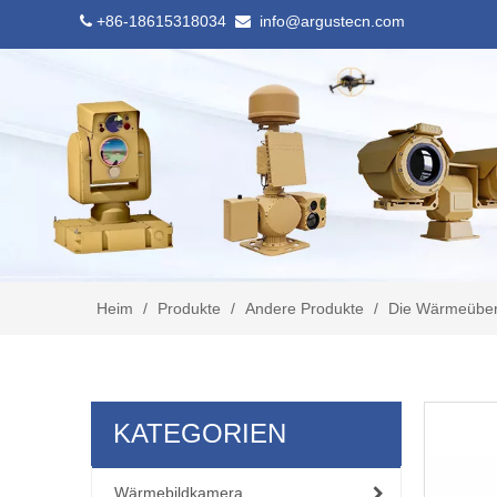
+86-18615318034
info@argustecn.com


Heim
/
Produkte
/
Andere Produkte
/
Die Wärmeüber
KATEGORIEN
Wärmebildkamera