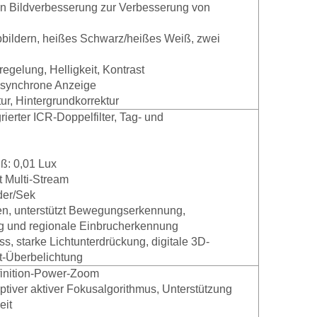
en Bildverbesserung zur Verbesserung von
bbildern, heißes Schwarz/heißes Weiß, zwei
gelung, Helligkeit, Kontrast
e synchrone Anzeige
ur, Hintergrundkorrektur
ierter ICR-Doppelfilter, Tag- und
ß: 0,01 Lux
t Multi-Stream
lder/Sek
ten, unterstützt Bewegungserkennung,
g und regionale Einbrucherkennung
s, starke Lichtunterdrückung, digitale 3D-
ot-Überbelichtung
finition-Power-Zoom
ptiver aktiver Fokusalgorithmus, Unterstützung
eit