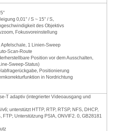
45°
Neigung 0,01° / S ~ 15° / S,
ngeschwindigkeit des Objektivs
tivzoom, Fokusvoreinstellung
1 Apfelschale, 1 Linien-Sweep
 Auto-Scan-Route
erherstellbare Position vor dem Ausschalten,
, Line-Sweep-Status)
elabfragerückgabe, Positionierung
ernkorrekturfunktion in Nordrichtung
se-T adaptiv (integrierter Videoausgang und
Pv4/v6; unterstützt HTTP, RTP, RTSP, NFS, DHCP,
FTP; Unterstützung PSIA, ONVIF2. 0, GB28181
utz