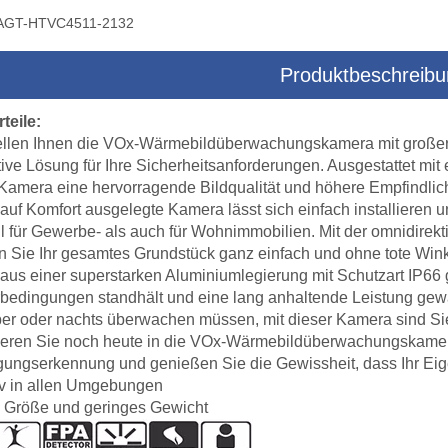
AGT-HTVC4511-2132
Produktbeschreib
era-Multisensor-Dreiachsen-
Drohnenkamera-Multisensor-Zielsyst
teile:
Zielsystem
tellen Ihnen die VOx-Wärmebildüberwachungskamera mit große
tive Lösung für Ihre Sicherheitsanforderungen. Ausgestattet mi
Kamera eine hervorragende Bildqualität und höhere Empfindlic
auf Komfort ausgelegte Kamera lässt sich einfach installieren 
 für Gewerbe- als auch für Wohnimmobilien. Mit der omnidirek
 Sie Ihr gesamtes Grundstück ganz einfach und ohne tote Win
aus einer superstarken Aluminiumlegierung mit Schutzart IP66 ge
bedingungen standhält und eine lang anhaltende Leistung gewäh
er oder nachts überwachen müssen, mit dieser Kamera sind Sie
tieren Sie noch heute in die VOx-Wärmebildüberwachungskamer
ngserkennung und genießen Sie die Gewissheit, dass Ihr Eige
iv in allen Umgebungen
e Größe und geringes Gewicht