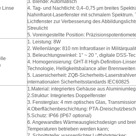
3. Blende: Automatisch
e Linse
4. Tag- und Nachtlicht: 0,4–0,75 µm breites Spektra
Nahinfrarot-Laserfenster mit schmalem Spektrum.
Lichtfenster zur Verbesserung des Abbildungslich
Streulicht
5. Voreingestellte Position: Präzisionspotentiom
1. Leistung: 8W
2. Wellenlänge: 810 nm Infrarotlaser in Militärquali
3. Beleuchtungswinkel: 1° ~ 20 °, digitale DSS-T
lle
4. Homogenisierung: GHT-II High-Definition-Linse
)
Technologie, Helligkeitsbalance aller Brennweiten
5. Lasersicherheit: ZQB-Sicherheits-Laserstrahlv
internationalen Sicherheitsstandards IEC60825
1.Material: integriertes Gehäuse aus Aluminiumleg
2.Struktur: Integriertes Doppelfenster
3. Fensterglas: 4 mm optisches Glas, Transmissio
4.Oberflächenbeschichtung: PTA-Dreischutzbesch
5.Schutz: IP66 (IP67 optional)
6. Angewandtes Wärmeausgleichsdesign und breite 
Temperaturen betrieben werden kann;
7. Schnittstelle: wasserdichter Luftfahrtstecker;