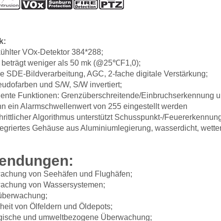
k:
ühlter VOx-Detektor 384*288;
beträgt weniger als 50 mk (@25℃F1,0);
le SDE-Bildverarbeitung, AGC, 2-fache digitale Verstärkung;
udofarben und S/W, S/W invertiert;
igente Funktionen: Grenzüberschreitende/Einbruchserkennung u
n ein Alarmschwellenwert von 255 eingestellt werden
hrittlicher Algorithmus unterstützt Schusspunkt-/Feuererkennun
tegriertes Gehäuse aus Aluminiumlegierung, wasserdicht, wett
endungen:
achung von Seehäfen und Flughäfen;
achung von Wassersystemen;
überwachung;
heit von Ölfeldern und Öldepots;
gische und umweltbezogene Überwachung;