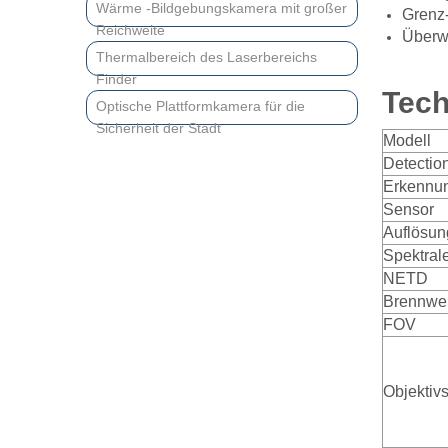
Wärme -Bildgebungskamera mit großer
Grenz-
Reichweite
Überw
Thermalbereich des Laserbereichs
Finder
Tech
Optische Plattformkamera für die
Sicherheit der Stadt
Modell
Detectio
Erkennu
Sensor
Auflösun
Spektral
NETD
Brennwei
FOV
Objektiv