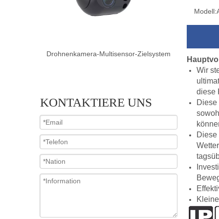
Modell:
Zielsystem
Drohnenkamera-Dual-Sensor-Zielsystem
Drohnenkam
Hauptvor
Wir s
ultima
diese 
KONTAKTIERE UNS
Diese 
sowohl
können
Diese 
Wetter
tagsüb
Inves
Bewegu
Effekt
Klein