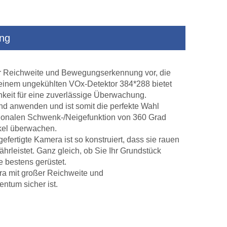
ung
em
Fahrzeug montiert intelligente Alarme
Wärme -Bildgeb
Wärmekamera
langstorientierte E
r Reichweite und Bewegungserkennung vor, die
montierte monti
t einem ungekühlten VOx-Detektor 384*288 bietet
hkeit für eine zuverlässige Überwachung.
und anwenden und ist somit die perfekte Wahl
tionalen Schwenk-/Neigefunktion von 360 Grad
kel überwachen.
fertigte Kamera ist so konstruiert, dass sie rauen
rleistet. Ganz gleich, ob Sie Ihr Grundstück
 bestens gerüstet.
a mit großer Reichweite und
ntum sicher ist.