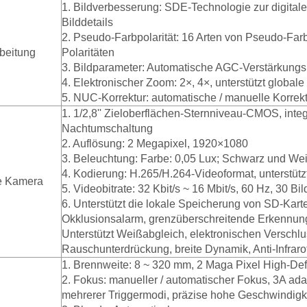
1. Bildverbesserung: SDE-Technologie zur digital
Bilddetails
2. Pseudo-Farbpolarität: 16 Arten von Pseudo-Far
rbeitung
Polaritäten
3. Bildparameter: Automatische AGC-Verstärkungsre
4. Elektronischer Zoom: 2×, 4×, unterstützt global
5. NUC-Korrektur: automatische / manuelle Korrekt
1. 1/2,8'' Zieloberflächen-Sternniveau-CMOS, integr
Nachtumschaltung
2. Auflösung: 2 Megapixel, 1920×1080
3. Beleuchtung: Farbe: 0,05 Lux; Schwarz und Wei
4. Kodierung: H.265/H.264-Videoformat, unterstütz
e Kamera
5. Videobitrate: 32 Kbit/s ~ 16 Mbit/s, 60 Hz, 30 Bi
6. Unterstützt die lokale Speicherung von SD-Kar
Okklusionsalarm, grenzüberschreitende Erkennun
Unterstützt Weißabgleich, elektronischen Verschlus
Rauschunterdrückung, breite Dynamik, Anti-Infrar
1. Brennweite: 8 ~ 320 mm, 2 Maga Pixel High-De
2. Fokus: manueller / automatischer Fokus, 3A ada
mehrerer Triggermodi, präzise hohe Geschwindigk