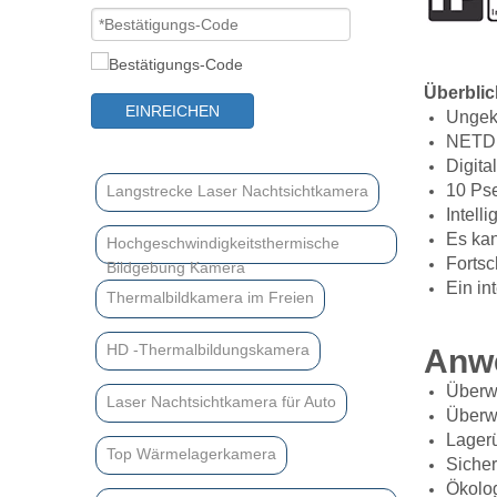
Überblic
EINREICHEN
Ungek
NETD 
Digita
10 Pse
Langstrecke Laser Nachtsichtkamera
Intell
Es kan
Hochgeschwindigkeitsthermische
Fortsc
Bildgebung Kamera
Ein in
Thermalbildkamera im Freien
HD -Thermalbildungskamera
Anw
Überw
Laser Nachtsichtkamera für Auto
Überw
Lager
Top Wärmelagerkamera
Sicher
Ökolo