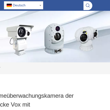
Deutsch
7
meüberwachungskamera der
cke Vox mit