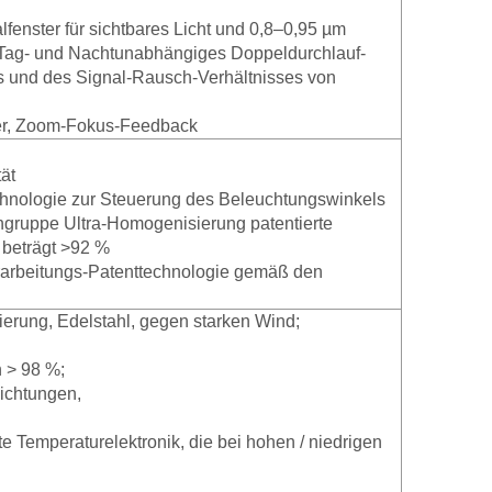
lfenster für sichtbares Licht und 0,8–0,95 µm
 Tag- und Nachtunabhängiges Doppeldurchlauf-
ts und des Signal-Rausch-Verhältnisses von
eter, Zoom-Fokus-Feedback
tät
echnologie zur Steuerung des Beleuchtungswinkels
ngruppe Ultra-Homogenisierung patentierte
 beträgt >92 %
erarbeitungs-Patenttechnologie gemäß den
ierung, Edelstahl, gegen starken Wind;
n > 98 %;
ichtungen,
Temperaturelektronik, die bei hohen / niedrigen