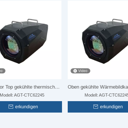
che Multispektrum-PTZ-
Distanz-Hochgeschwindigkeits-
lattformkamera für
Wärmebildkamera für
dbrandschutzsysteme
Radarüberwachungssystem
eo
Video
or Top gekühlte thermische
Oben gekühlte Wärmebildka
Modell:
AGT-CTC62245
Modell:
AGT-CTC6224
 -Kamera für Aquakultur
den Außenbereich für 
erkundigen
Außenbereich
erkundigen