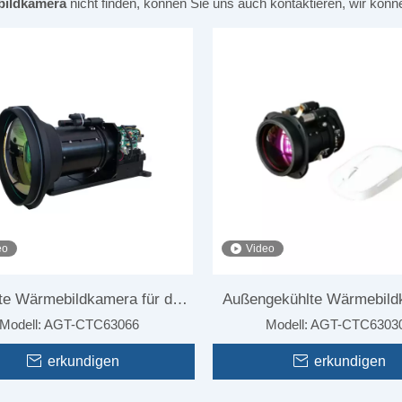
ildkamera
nicht finden, können Sie uns auch kontaktieren, wir kön
eo
Video
te Wärmebildkamera für den
Außengekühlte Wärmebild
Modell:
AGT-CTC63066
Modell:
AGT-CTC6303
nbereich für Waldbrände
für Grenzflächen
erkundigen
erkundigen