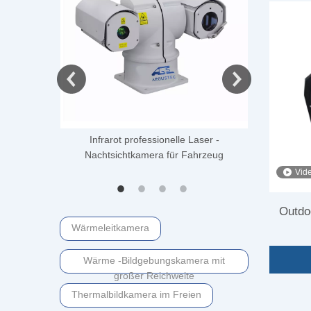
Infrarot professionelle Laser -
Optis
Nachtsichtkamera für Fahrzeug
P
Wal
Vid
Outdo
Wärmeleitkamera
PTZ
Wärme -Bildgebungskamera mit
großer Reichweite
Thermalbildkamera im Freien