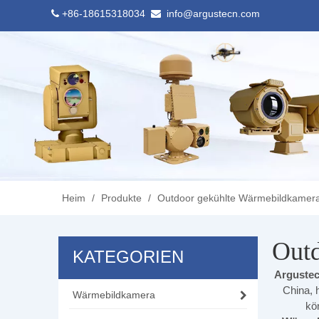
+86-18615318034
info@argustecn.com


Heim
/
Produkte
/
Outdoor gekühlte Wärmebildkamer
Out
KATEGORIEN
Argustec
China, 
Wärmebildkamera
kö