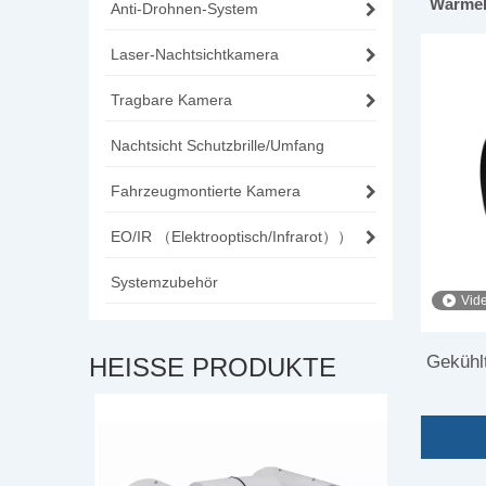
Wärmeb
Anti-Drohnen-System
Laser-Nachtsichtkamera
Tragbare Kamera
Nachtsicht Schutzbrille/Umfang
Fahrzeugmontierte Kamera
EO/IR （Elektrooptisch/Infrarot））
Systemzubehör
Vid
Gekühl
HEISSE PRODUKTE
Auße
amera mit
hr von UAVs