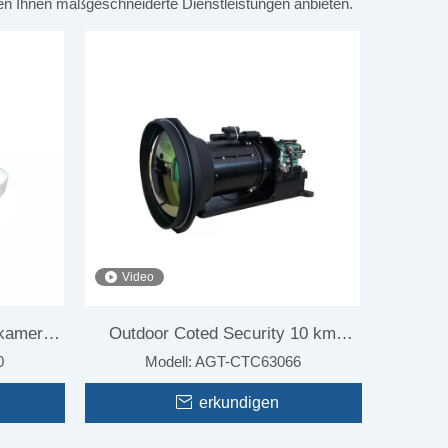
nen Ihnen maßgeschneiderte Dienstleistungen anbieten.
Video
kamera
Outdoor Coted Security 10 km
0
Modell:
AGT-CTC63066
Sicherheit 10 km Langstrecken -
Infrarot profes
Nachtsichtkame
Thermalkamera -Lieferanten
erkundigen
Lieferant Lieferant