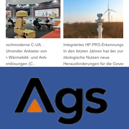
Argutec stellt hochmoderne C-UAS und Wärmetechnik in Kuala Lumpur vor
Integriertes HP-PRS-Erkennungs- und Verfolgungsgerät: Eine Panoramavision für den Vogelschutz
n führender Anbieter von
In den letzten Jahren hat der zuneh
chen Wärmebild- und Anti-
ökologische Nutzen neue
temlösungen (C...
Herausforderungen für die Governanc.