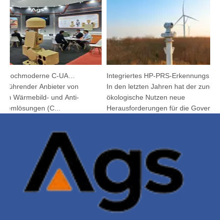
Argutec stellt hochmoderne C-UAS und Wärmetechnik in Kuala Lumpur vor
Integriertes HP-PRS-Erkennungs- und Verfolgungsgerät: Eine Panoramavision für den Vogelschutz
 führender Anbieter von
In den letzten Jahren hat der zunehm
hen Wärmebild- und Anti-
ökologische Nutzen neue
emlösungen (C...
Herausforderungen für die Governanc.