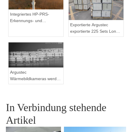
Integriertes HP-PRS-
Erkennungs- und
Exportierte Argustec
Verfolgungsgerät: Eine
exportierte 225 Sets Long -
Panoramavision für den
Range -PTZ -Thermal -
Vogelschutz
Bildgebungskamera für die
Türkei
Argustec
Wärmebildkameras werden
häufig in Aquakultur-Anti-
Diebstahl verwendet
In Verbindung stehende
Artikel