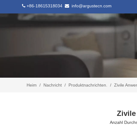
+86-18615318034
info@argustecn.com


Heim
/
Nachricht
/
Produktnachrichten.
/
Zivile Anwe
Zivil
Anzahl Durch