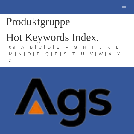
Produktgruppe
Hot Keywords Index.
0-9
A
B
C
D
E
F
G
H
I
J
K
L
M
N
O
P
Q
R
S
T
U
V
W
X
Y
Z